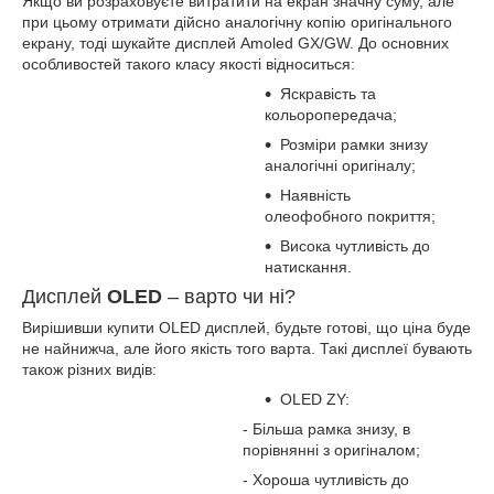
Якщо ви розраховуєте витратити на екран значну суму, але
при цьому отримати дійсно аналогічну копію оригінального
екрану, тоді шукайте дисплей Amoled GX/GW. До основних
особливостей такого класу якості відноситься:
Яскравість та
кольоропередача;
Розміри рамки знизу
аналогічні оригіналу;
Наявність
олеофобного покриття;
Висока чутливість до
натискання.
Дисплей
OLED
– варто чи ні?
Вирішивши купити OLED дисплей, будьте готові, що ціна буде
не найнижча, але його якість того варта. Такі дисплеї бувають
також різних видів:
OLED ZY:
- Більша рамка знизу, в
порівнянні з оригіналом;
- Хороша чутливість до