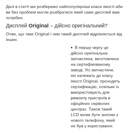
Далі в статті ми розберемо найпопулярніші класи якості аби
ви без проблем могли розібратися який саме дисплей вам
потрібен.
Дисплей
Original
– дійсно оригінальний?
Отже, що таке Original і чим такий дисплей відрізняється від
інших:
В першу чергу це
дійсно оригінальна
запчастина, виготовлена
на сертифікованому
заводі. Усі запчастини,
які належать до класу
якості Original, проходять
сертифікацію, оскільки їх
використовують для
ремонту
пристроїв в
офіційних сервісних
центрах. Також такий
LCD може бути знятим з
нового телефону, який
не був у користуванні.