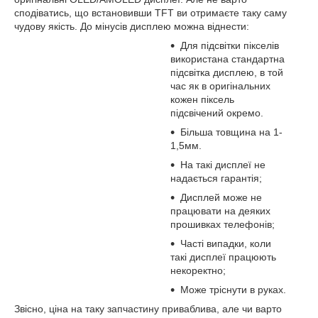
сподіватись, що встановивши TFT ви отримаєте таку саму
чудову якість. До мінусів дисплею можна віднести:
Для підсвітки пікселів
використана стандартна
підсвітка дисплею, в той
час як в оригінальних
кожен піксель
підсвічений окремо.
Більша товщина на 1-
1,5мм.
На такі дисплеї не
надається гарантія;
Дисплей може не
працювати на деяких
прошивках телефонів;
Часті випадки, коли
такі дисплеї працюють
некоректно;
Може тріснути в руках.
Звісно, ціна на таку запчастину приваблива, але чи варто