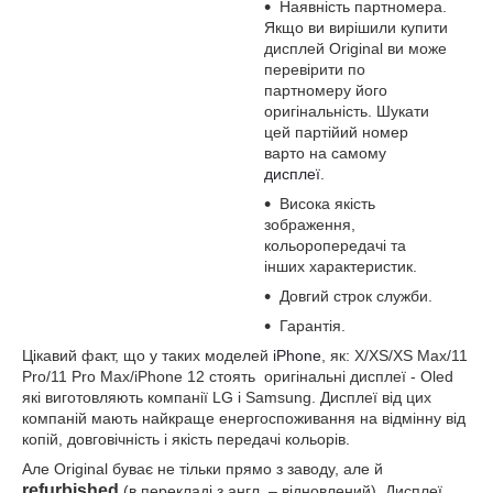
Наявність партномера.
Якщо ви вирішили купити
дисплей Original ви може
перевірити по
партномеру його
оригінальність. Шукати
цей партійий номер
варто на самому
дисплеї
.
Висока якість
зображення,
кольоропередачі та
інших характеристик.
Довгий строк служби.
Гарантія.
Цікавий факт, що у таких моделей
iPhone
, як: X/XS/XS Max/11
Pro/11 Pro Max/iPhone 12 стоять оригінальні дисплеї - Oled
які виготовляють компанії LG і Samsung. Дисплеї від цих
компаній мають найкраще енергоспоживання на відмінну від
копій, довговічність і якість передачі кольорів.
Але Original буває не тільки прямо з заводу, але й
refurbished
(в перекладі з англ. – відновлений). Дисплеї