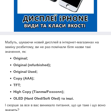
Мабуть, шукаючи новий дисплей в інтернет-магазинах на
заміну розбитому, ви не раз помічали біля назви такі
значення, як:
Original;
Original (refurbished);
Original Used;
Copy (AAA);
TFT;
High Copy (Tianma/
Foxconn
);
OLED (
Hard
Oled
/
Soft
Oled
)
та інші.
І скорше за все в вас виникало питання, що це таке і що воно
значить?