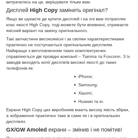
витрачатись на це, вирішувати тільки вам.
Дисплей
High Copy
замінить оригінал?
Якщо ви шукаєте де купити дисплей і на очі вам потрапляє
клас якості High Copy, тоді можете бути впевнені, отримаєте
якісний варіант на заміну оригінального.
Такі запчастини високоякісні і за своїми характеристиками
практично не поступаються оригінальним дисплеям.
Найкраще з виготовленням таких комплектуючих
справляються дві провідні компанії – Tianma та Foxconn. З їх
заводів виходять копії дисплеїв високої якості до таких
телефонів як:
iPhone;
Samsung;
Xiaomi;
Huawei та ін.
Екрани High Copy цих виробників мають високу якість збірки,
а зображення практично таке ж саме як і в оригінальних
дисплеях.
GX/GW Amoled
екрани – змінив і не помітив!