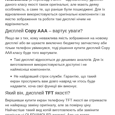
даного класу якості також оригінальні, але мають деяку
особливість, а саме те, що раніше були пошкоджені. Для їх
відновлення використовуються оригінальні компоненти і за
якістю зображення та роботи такі дисплеї нічим не
відрізняються.
Дисплей
Copy AAA
– вартує уваги?
Якщо ви з тих, кому неважлива якість зображення на новому
дисплеї або ви шукаєте виключно бюджетну запчастину аби
тільки телефон увімкнувся, тоді рішення купити дисплей Copy
AAA класу буде того вартувати.
Такі дисплеї відносяться до дешевих аналогів. Для їх
виготовлення використовуються доступні і не
найякісніші компоненти.
Не найдовший строк служби. Гарантію, що такий
екран прослужить вам довго навряд чи хтось буде
надавити, хоча свої функції він виконує.
Який він, дисплей
TFT
якості?
Вирішивши купити екран телефону TFT якості ви отримаєте
не найкращу заміну оригіналу, але за помірну ціну.
Найчастіше такий вид копій виготовлюють аби замінити
оригінальні OLED/AMOLED дисплеї. Але не варто