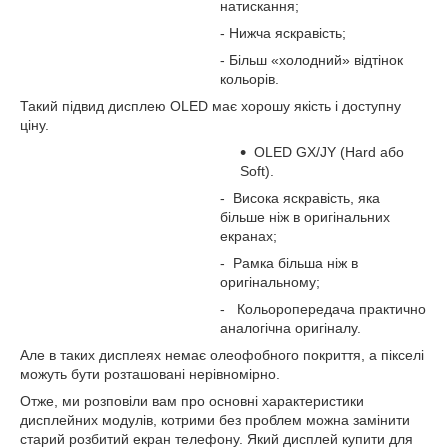
натискання;
- Нижча яскравість;
- Більш «холодний» відтінок
кольорів.
Такий підвид дисплею OLED має хорошу якість і доступну
ціну.
OLED GX/JY (Hard або
Soft).
- Висока яскравість, яка
більше ніж в оригінальних
екранах;
- Рамка більша ніж в
оригінальному;
- Кольоропередача практично
аналогічна оригіналу.
Але в таких дисплеях немає олеофобного покриття, а пікселі
можуть бути розташовані нерівномірно.
Отже, ми розповіли вам про основні характеристики
дисплейних модулів, котрими без проблем можна замінити
старий розбитий екран телефону. Який дисплей купити для