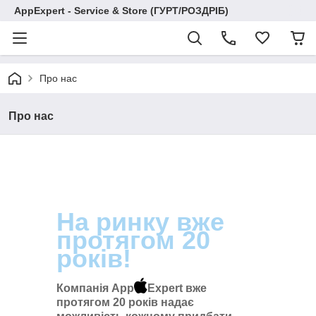
AppExpert - Service & Store (ГУРТ/РОЗДРІБ)
Про нас
Про нас
На ринку вже
протягом 20
років!
Компанія App
Expert вже
протягом 20 років надає