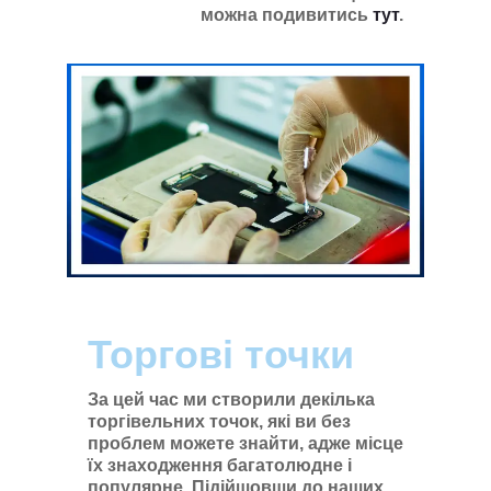
можна подивитись
тут
.
Торгові точки
За цей час ми створили декілька
торгівельних точок, які ви без
проблем можете знайти, адже місце
їх знаходження багатолюдне і
популярне. Підійшовши до наших