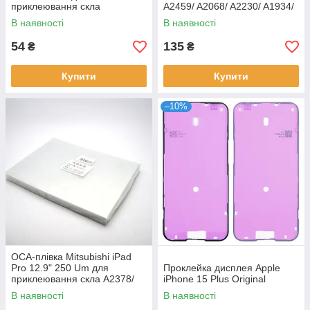
приклеювання скла
A2459/ A2068/ A2230/ A1934/
A2013
В наявності
В наявності
54
135
₴
₴
Купити
Купити
–10%
OCA-плівка Mitsubishi iPad
Pro 12.9" 250 Um для
Проклейка дисплея Apple
приклеювання скла A2378/
iPhone 15 Plus Original
A2461/ A2229/ A2069
В наявності
В наявності