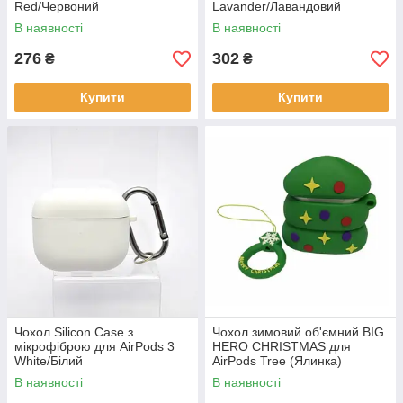
Red/Червоний
Lavander/Лавандовий
В наявності
В наявності
276
302
₴
₴
Купити
Купити
Чохол Silicon Case з
Чохол зимовий об'ємний BIG
мікрофіброю для AirPods 3
HERO CHRISTMAS для
White/Білий
AirPods Tree (Ялинка)
В наявності
В наявності