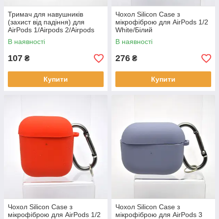
Тримач для навушників
Чохол Silicon Case з
(захист від падіння) для
мікрофіброю для AirPods 1/2
AirPods 1/Airpods 2/Airpods
White/Білий
3/Airpods Pro Чорний
В наявності
В наявності
107
276
₴
₴
Купити
Купити
Чохол Silicon Case з
Чохол Silicon Case з
мікрофіброю для AirPods 1/2
мікрофіброю для AirPods 3