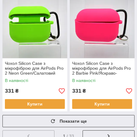
Чохол Silicon Case з
Чохол Silicon Case з
мікрофіброю для AirPods Pro
мікрофіброю для AirPods Pro
2 Neon Green/Салатовий
2 Barbie Pink/Яскраво-
рожевий
В наявності
В наявності
331
331
₴
₴
Купити
Купити
Показати ще
1
/ 33