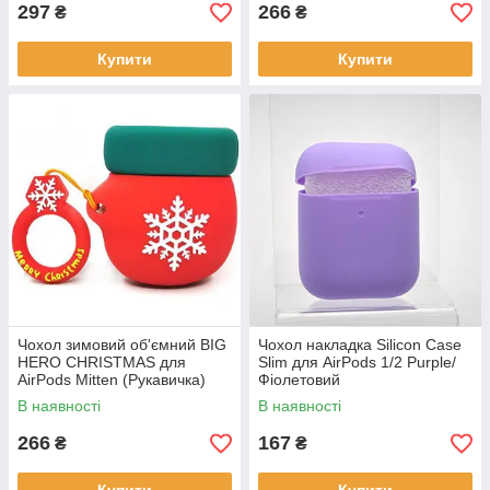
297
266
₴
₴
Купити
Купити
Чохол зимовий об'ємний BIG
Чохол накладка Silicon Case
HERO CHRISTMAS для
Slim для AirPods 1/2 Purple/
AirPods Mitten (Рукавичка)
Фіолетовий
В наявності
В наявності
266
167
₴
₴