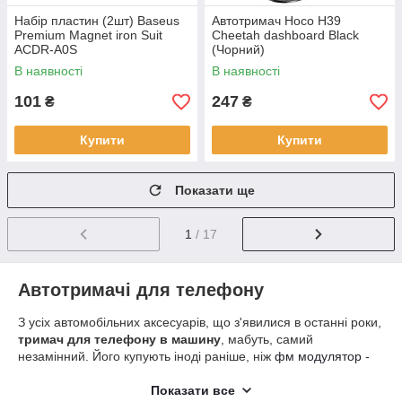
Набір пластин (2шт) Baseus
Автотримач Hoco H39
Premium Magnet iron Suit
Cheetah dashboard Black
ACDR-A0S
(Чорний)
В наявності
В наявності
101
247
₴
₴
Купити
Купити
Показати ще
1
/ 17
Автотримачі для телефону
З усіх автомобільних аксесуарів, що з'явилися в останні роки,
тримач для телефону в машину
, мабуть, самий
незамінний. Його купують іноді раніше, ніж
фм модулятор
-
інший затребуваний девайс. У наші дні смартфон став
постійним супутником кожного. Не можемо ми розлучитися з
Показати все