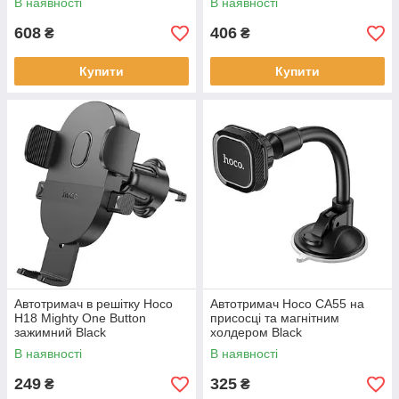
В наявності
В наявності
608
406
₴
₴
Купити
Купити
Автотримач в решітку Hoco
Автотримач Hoco CA55 на
H18 Mighty One Button
присосці та магнітним
зажимний Black
холдером Black
В наявності
В наявності
249
325
₴
₴