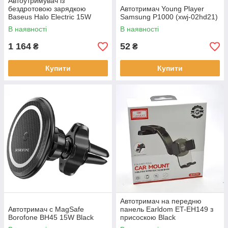
Автоутримувач із
бездротовою зарядкою
Автотримач Young Player
Baseus Halo Electric 15W
Samsung P1000 (xwj-02hd21)
Automatic з RGB
В наявності
В наявності
підсвічуванням Black
SUDD000001
1 164
52
₴
₴
Купити
Купити
Автотримач на передню
Автотримач с MagSafe
панель Earldom ET-EH149 з
Borofone BH45 15W Black
присоскою Black