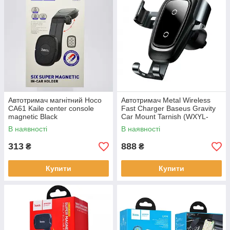
Автотримач магнітний Hoco
Автотримач Metal Wireless
CA61 Kaile center console
Fast Charger Baseus Gravity
magnetic Black
Car Mount Tarnish (WXYL-
B0A)
В наявності
В наявності
313
888
₴
₴
Купити
Купити