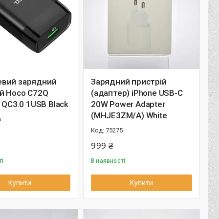
вий зарядний
Зарядний пристрій
й Hoco C72Q
(адаптер) iPhone USB-C
s QC3.0 1USB Black
20W Power Adapter
(MHJE3ZM/A) White
6
75275
999 ₴
ті
В наявності
Купити
Купити