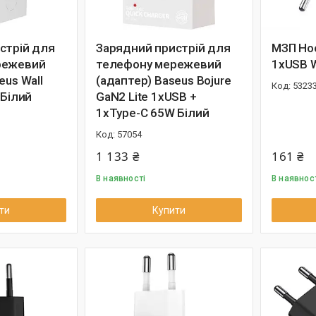
стрій для
Зарядний пристрій для
МЗП Hoc
режевий
телефону мережевий
1xUSB W
eus Wall
(адаптер) Baseus Bojure
5323
 Білий
GaN2 Lite 1xUSB +
1xType-C 65W Білий
57054
1 133 ₴
161 ₴
В наявності
В наявнос
ти
Купити