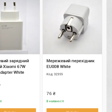
вий зарядний
Мережевий перехідник
й Xiaomi 67W
EU008 White
dapter White
32355
7
76 ₴
ті
В наявності