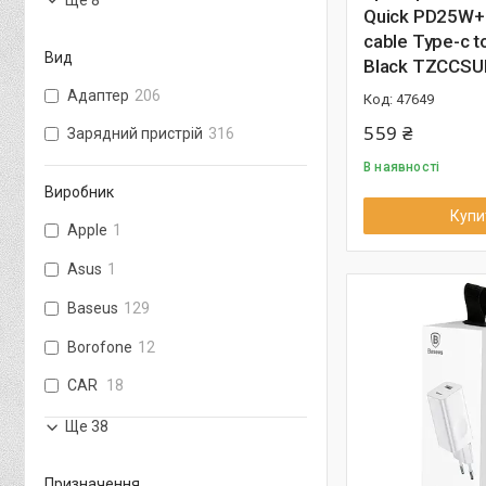
Quick PD25W+
cable Type-c t
Вид
Black TZCCSU
Адаптер
206
47649
559 ₴
Зарядний пристрій
316
В наявності
Виробник
Купи
Apple
1
Asus
1
Baseus
129
Borofone
12
CAR
18
Ще 38
Призначення