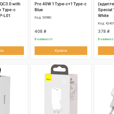
QC3.0 with
Pro 40W 1Type-c+1Type-c
(адапте
o Type-c
Blue
Special
P-L01
White
50980
4240
408 ₴
378 ₴
В наявності
В наявнос
ти
Купити