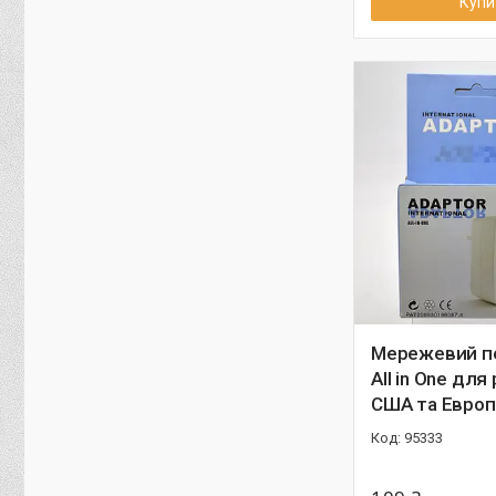
Купи
Мережевий п
All in One для
США та Европ
95333