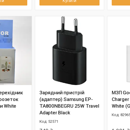
ти
Купити
ерехідник
Зарядний пристрій
МЗП Goo
 розеток
(адаптер) Samsung EP-
Charger 
и White
TA800NBEGRU 25W Travel
White (
Adapter Black
8296
52571