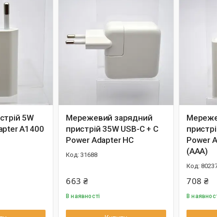
стрій 5W
Мережевий зарядний
Мереже
apter A1400
пристрій 35W USB-C + C
пристрі
Power Adapter HC
Power A
(AAA)
31688
8023
663 ₴
708 ₴
В наявності
В наявнос