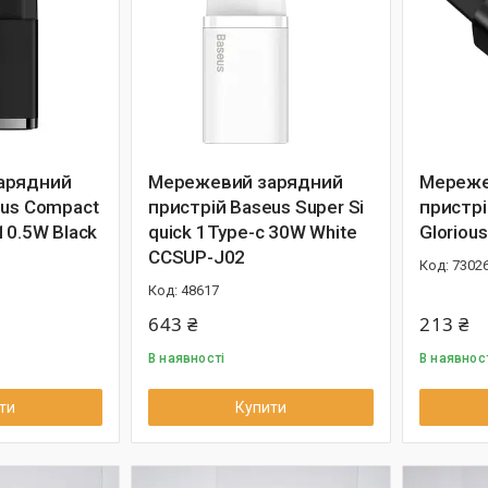
арядний
Мережевий зарядний
Мереже
eus Compact
пристрій Baseus Super Si
пристрі
10.5W Black
quick 1Type-c 30W White
Gloriou
CCSUP-J02
7302
48617
643 ₴
213 ₴
В наявності
В наявнос
ти
Купити