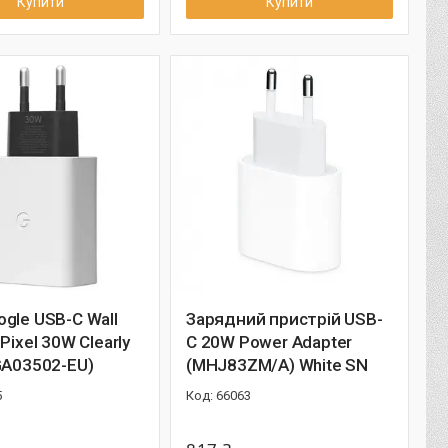
Купити
Купити
gle USB-C Wall
Зарядний пристрій USB-
Pixel 30W Clearly
C 20W Power Adapter
GA03502-EU)
(MHJ83ZM/A) White SN
5
66063