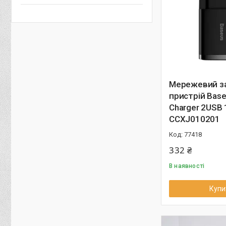
Мережевий з
пристрій Bas
Charger 2USB 
CCXJ010201
77418
332 ₴
В наявності
Купи