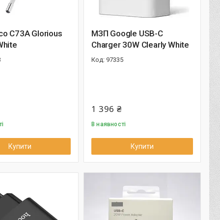
o C73A Glorious
МЗП Google USB-C
hite
Charger 30W Clearly White
3
97335
1 396 ₴
ті
В наявності
Купити
Купити