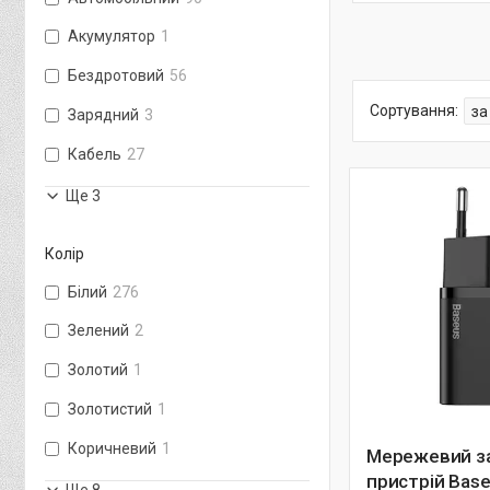
Акумулятор
1
Бездротовий
56
Зарядний
3
Кабель
27
Ще 3
Колір
Білий
276
Зелений
2
Золотий
1
Золотистий
1
Коричневий
1
Мережевий з
пристрій Base
Ще 8