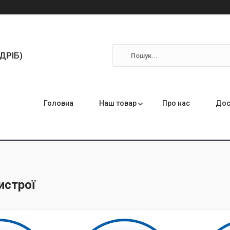
ЗДРІБ)
Головна
Наш товар
Про нас
Дос
истрої