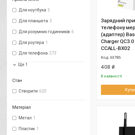
Для ноутбука
5
Зарядний при
Для планшета
3
телефону ме
Для розумних годинників
6
(адаптер) Bas
Charger QC3.0
Для роутера
1
CCALL-BX02
Для телефона
273
63785
Ще 1
408 ₴
В наявності
Стан
Купи
Створити
620
Матеріал
Метал
1
Пластик
1