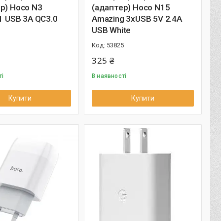
р) Hoco N3
(адаптер) Hoco N15
 1 USB 3A QC3.0
Amazing 3xUSB 5V 2.4A
USB White
1
53825
325 ₴
ті
В наявності
Купити
Купити