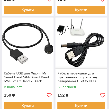
Купити
Купити
Кабель USB для Xiaomi Mi
Кабель перехідник для
Smart Band 5/Mi Smart Band
підключення роутера від
6/Mi Smart Band 7 Black
павербанка USB to DC з
(тех.пакет)
перетворювачем напруги (5V
В наявності
В наявності
to 12V) Black
150
152
₴
₴
Купити
Купити