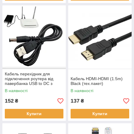
Кабель перехідник для
підключення роутера від
Кабель HDMI-HDMI (1.5m)
павербанка USB to DC з
Black (тех.пакет)
перетворювачем напруги (5V
В наявності
В наявності
to 9V) Black
152
137
₴
₴
Купити
Купити