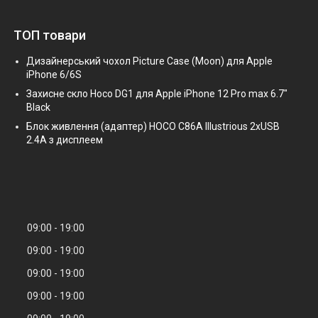
ТОП товари
Дизайнерський чохол Picture Case (Moon) для Apple
iPhone 6/6S
Захисне скло Hoco DG1 для Apple iPhone 12 Pro max 6.7"
Black
Блок живлення (адаптер) HOCO C86A Illustrious 2xUSB
2.4A з дисплеем
09:00
19:00
09:00
19:00
09:00
19:00
09:00
19:00