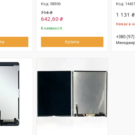
58306
1442
714 ₴
1 131 ₴
642,60 ₴
Немає в н
В наявності
+380 (97)
ти
Купити
Менеджер