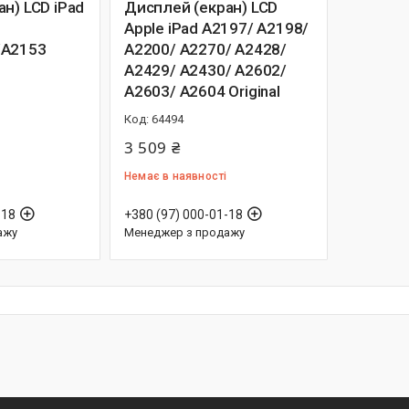
н) LCD iPad
Дисплей (екран) LCD
Apple iPad A2197/ A2198/
/A2153
A2200/ A2270/ A2428/
A2429/ A2430/ A2602/
A2603/ A2604 Original
64494
3 509 ₴
Немає в наявності
-18
+380 (97) 000-01-18
ажу
Менеджер з продажу