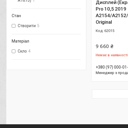
A1675)
1
Дисплей (Екра
Pro 10,5 2019
A2154/A2152
Стан
Original
Створити
5
62015
Матеріал
9 660 ₴
Скло
4
Немає в наявності
+380 (97) 000-01
Менеджер з прод