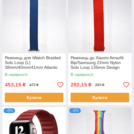
Ремінець для iWatch Braided
Ремінець до Xiaomi Amazfit
Solo Loop (L)
Bip/Samsung 22mm Nylon
38mm/40mm/41mm Atlantic
Solo Loop 135mm Design
blue Синій
Red/Червоний
В наявності
В наявності
453,15
282,15
₴
₴
477 ₴
297 ₴
Купити
Купити
–5%
–5%