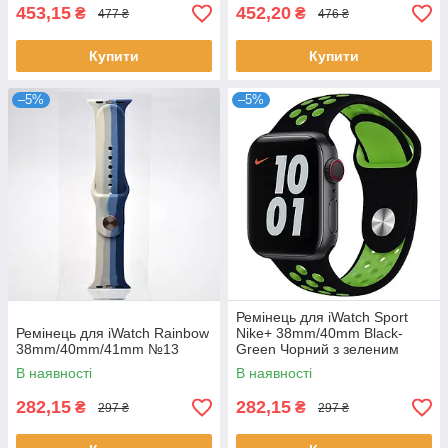
453,15
452,20
₴
₴
477 ₴
476 ₴
Купити
Купити
–5%
–5%
Ремінець для iWatch Sport
Ремінець для iWatch Rainbow
Nike+ 38mm/40mm Black-
38mm/40mm/41mm №13
Green Чорний з зеленим
В наявності
В наявності
282,15
282,15
₴
₴
297 ₴
297 ₴