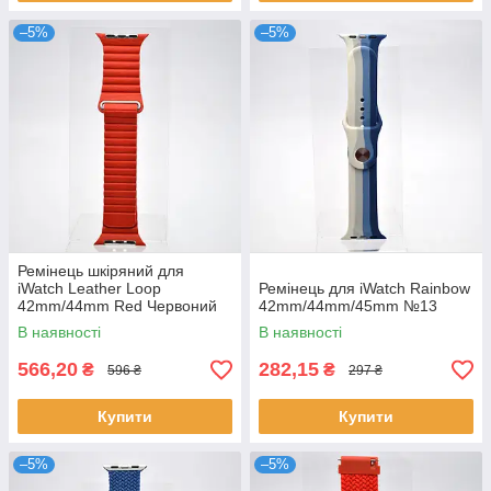
–5%
–5%
Ремінець шкіряний для
iWatch Leather Loop
Ремінець для iWatch Rainbow
42mm/44mm Red Червоний
42mm/44mm/45mm №13
В наявності
В наявності
566,20
282,15
₴
₴
596 ₴
297 ₴
Купити
Купити
–5%
–5%