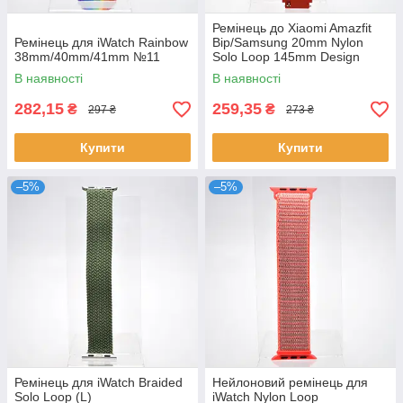
Ремінець до Xiaomi Amazfit
Ремінець для iWatch Rainbow
Bip/Samsung 20mm Nylon
38mm/40mm/41mm №11
Solo Loop 145mm Design
Red/Червоний
В наявності
В наявності
282,15
259,35
₴
₴
297 ₴
273 ₴
Купити
Купити
–5%
–5%
Ремінець для iWatch Braided
Нейлоновий ремінець для
Solo Loop (L)
iWatch Nylon Loop