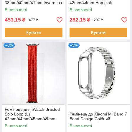
38mm/40mm/41mm Inverness
42mm/44mm Hop pink
green Зелений
Рожевий
В наявності
В наявності
453,15
282,15
₴
₴
477 ₴
297 ₴
Купити
Купити
–5%
–5%
Ремінець для iWatch Braided
Solo Loop (L)
Ремінець до Xiaomi Mi Band 7
42mm/44mm/45mm/49mm
Bead Design Срібний
Red Червоний
В наявності
В наявності