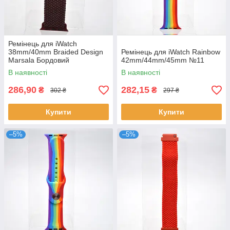
Ремінець для iWatch
38mm/40mm Braided Design
Ремінець для iWatch Rainbow
Marsala Бордовий
42mm/44mm/45mm №11
В наявності
В наявності
286,90
282,15
₴
₴
302 ₴
297 ₴
Купити
Купити
–5%
–5%