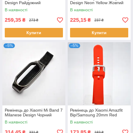
Design Райдужний
Design Neon Yellow Жовтий
В наявності
В наявності
259,35
225,15
₴
₴
273 ₴
237 ₴
Купити
Купити
–5%
–5%
Ремінець до Xiaomi Mi Band 7
Ремінець до Xiaomi Amazfit
Milanese Design Чорний
Bip/Samsung 20mm Red
В наявності
В наявності
314,45
173,85
₴
₴
331 ₴
183 ₴