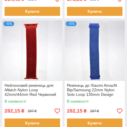
Купити
Купити
–5%
–5%
Нейлоновий ремінець для
Ремінець до Xiaomi Amazfit
iWatch Nylon Loop
Bip/Samsung 22mm Nylon
42mm/44mm Red Червоний
Solo Loop 135mm Design
Blue/Синій
В наявності
В наявності
282,15
282,15
₴
₴
297 ₴
297 ₴
Купити
Купити