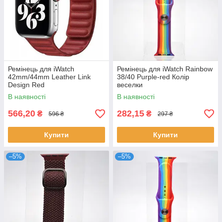
Ремінець для iWatch
Ремінець для iWatch Rainbow
42mm/44mm Leather Link
38/40 Purple-red Колір
Design Red
веселки
В наявності
В наявності
566,20
282,15
₴
₴
596 ₴
297 ₴
Купити
Купити
–5%
–5%