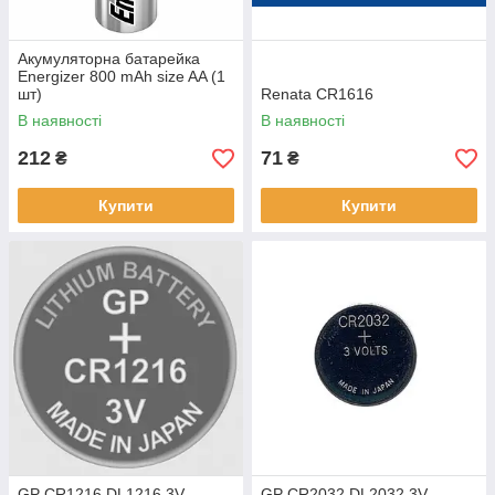
Акумуляторна батарейка
Energizer 800 mAh size AA (1
шт)
Renata CR1616
В наявності
В наявності
212
71
₴
₴
Купити
Купити
GP CR1216 DL1216 3V
GP CR2032 DL2032 3V