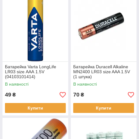
Батарейка Varta LongLife
Батарейка Duracell Alkaline
LR03 size ААА 1.5V
MN2400 LR03 size AAA 1.5V
(04103101414)
(1 штука)
В наявності
В наявності
49
70
₴
₴
Купити
Купити