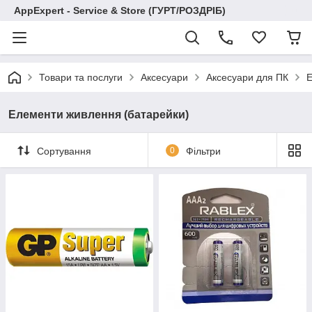
AppExpert - Service & Store (ГУРТ/РОЗДРІБ)
Товари та послуги
Аксесуари
Аксесуари для ПК
Е
Елементи живлення (батарейки)
Сортування
0
Фільтри