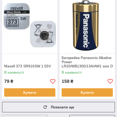
Батарейка Panasonic Alkaline
Power
Maxell 373 SR916SW 1.55V
LR20/MB1300/13A/AM1 size D
(1 шт.)
В наявності
В наявності
79
158
₴
₴
Купити
Купити
Показати ще