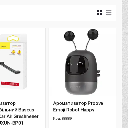
изатор
Ароматизатор Proove
більний Baseus
Emoji Robot Happy
Car Air Greshnener
88889
SUXUN-BP01