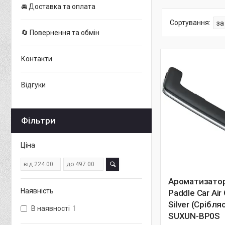
🚘 Доставка та оплата
🔄 Повернення та обмін
Контакти
Відгуки
Фільтри
Ціна
Ароматизатор
Наявність
Paddle Car Air
Silver (Срібля
В наявності
1
SUXUN-BP0S