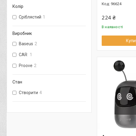
96624
Колір
224 ₴
Сріблястий
1
В наявності
Виробник
Купи
Baseus
2
CAR
1
Proove
2
Стан
Створити
4