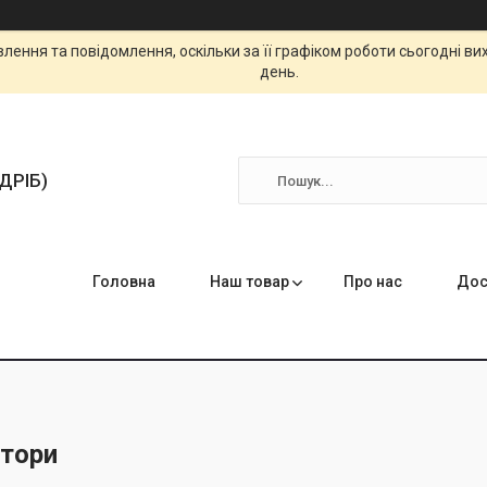
ення та повідомлення, оскільки за її графіком роботи сьогодні в
день.
ЗДРІБ)
Головна
Наш товар
Про нас
Дос
тори