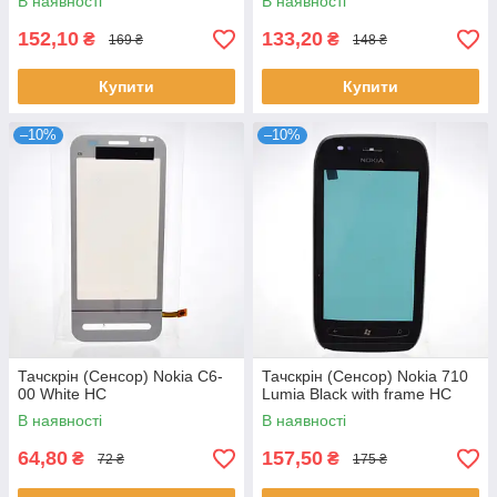
В наявності
В наявності
152,10
133,20
₴
₴
169 ₴
148 ₴
Купити
Купити
–10%
–10%
Тачскрін (Сенсор) Nokia C6-
Тачскрін (Сенсор) Nokia 710
00 White HC
Lumia Black with frame HC
В наявності
В наявності
64,80
157,50
₴
₴
72 ₴
175 ₴