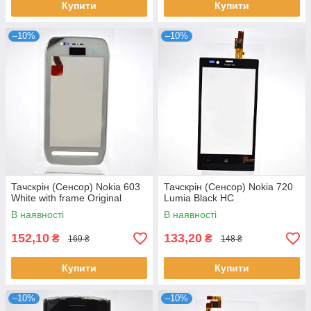
Купити
Купити
–10%
–10%
Тачскрін (Сенсор) Nokia 603
Тачскрін (Сенсор) Nokia 720
White with frame Original
Lumia Black HC
В наявності
В наявності
152,10
133,20
₴
₴
169 ₴
148 ₴
Купити
Купити
–10%
–10%