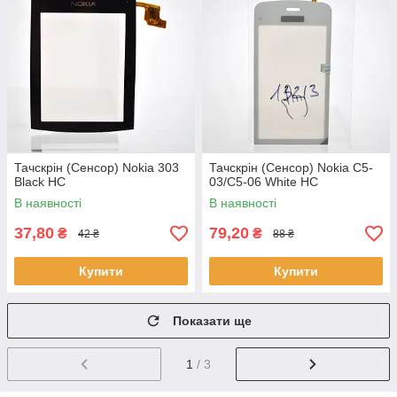
Тачскрін (Сенсор) Nokia 303
Тачскрін (Сенсор) Nokia C5-
Black HC
03/C5-06 White HC
В наявності
В наявності
37,80
79,20
₴
₴
42 ₴
88 ₴
Купити
Купити
Показати ще
1
/ 3