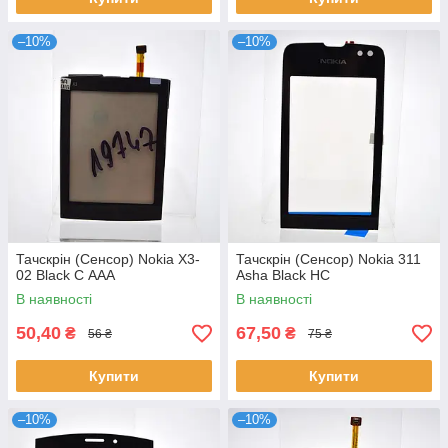
–10%
–10%
Тачскрін (Сенсор) Nokia X3-
Тачскрін (Сенсор) Nokia 311
02 Black C ААА
Asha Black HC
В наявності
В наявності
50,40
67,50
₴
₴
56 ₴
75 ₴
Купити
Купити
–10%
–10%