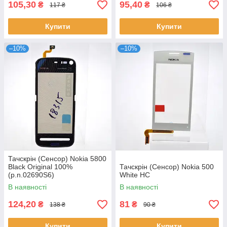
105,30
95,40
₴
₴
117 ₴
106 ₴
Купити
Купити
–10%
–10%
Тачскрін (Сенсор) Nokia 5800
Black Original 100%
Тачскрін (Сенсор) Nokia 500
(p.n.02690S6)
White HC
В наявності
В наявності
124,20
81
₴
₴
138 ₴
90 ₴
Купити
Купити