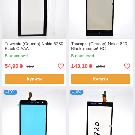
Тачскрін (Сенсор) Nokia 5250
Тачскрін (Сенсор) Nokia 820
Black C ААА
Black тований HC
В наявності
В наявності
54,90
143,10
₴
₴
61 ₴
159 ₴
Купити
Купити
–10%
–10%