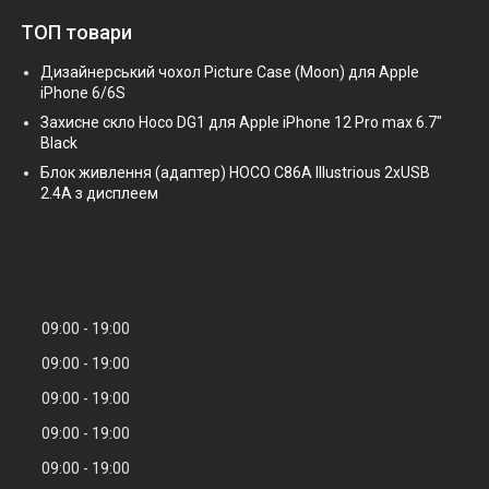
ТОП товари
Дизайнерський чохол Picture Case (Moon) для Apple
iPhone 6/6S
Захисне скло Hoco DG1 для Apple iPhone 12 Pro max 6.7"
Black
Блок живлення (адаптер) HOCO C86A Illustrious 2xUSB
2.4A з дисплеем
09:00
19:00
09:00
19:00
09:00
19:00
09:00
19:00
09:00
19:00