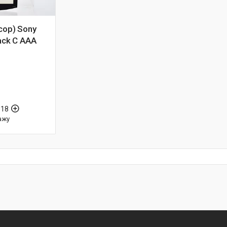
сор) Sony
ack C ААА
-18
ажу