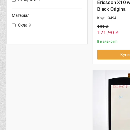
Ericsson X10 w
Black Original
Матеріал
13494
Скло
9
191 ₴
171,90 ₴
В наявності
Купи