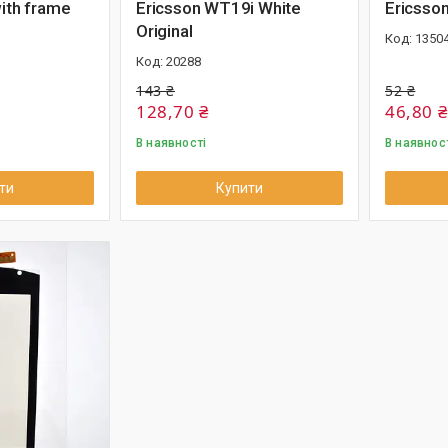
ith frame
Ericsson WT19i White
Ericsso
Original
1350
20288
143 ₴
52 ₴
128,70 ₴
46,80 ₴
В наявності
В наявнос
ти
Купити