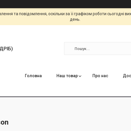
ення та повідомлення, оскільки за її графіком роботи сьогодні в
день.
ЗДРІБ)
Головна
Наш товар
Про нас
Дос
son