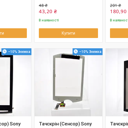
48 ₴
201 ₴
43,20 ₴
180,90
В наявності
В наявнос
ти
Купити
–10%
–10%
сор) Sony
Тачскрін (Сенсор) Sony
Тачскрі