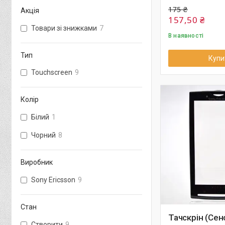
175 ₴
Акція
157,50 ₴
Товари зі знижками
7
В наявності
Тип
Купи
Touchscreen
9
Колір
Білий
1
Чорний
8
Виробник
Sony Ericsson
9
Стан
Тачскрін (Сен
Створити
9