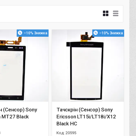
–10%
–10%
н (Сенсор) Sony
Тачскрін (Сенсор) Sony
n MT27 Black
Ericsson LT15i/LT18i/X12
Black HC
3
20595