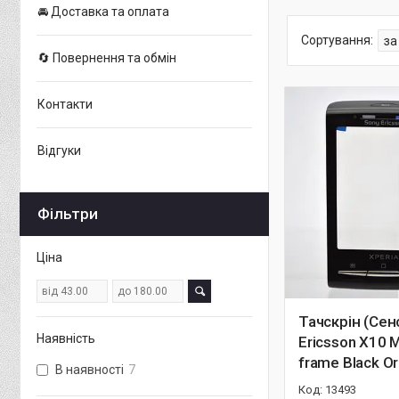
🚘 Доставка та оплата
🔄 Повернення та обмін
Контакти
Відгуки
Фільтри
Ціна
Тачскрін (Сен
Наявність
Ericsson X10 M
frame Black Or
В наявності
7
13493