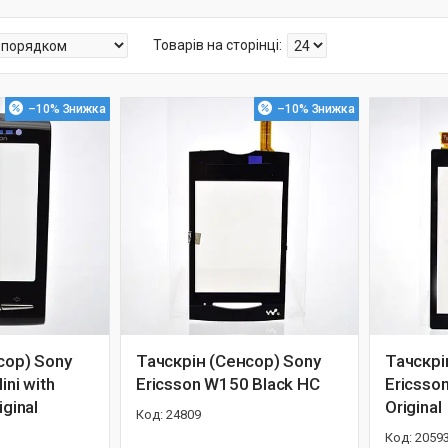
–10%
–10%
сор) Sony
Тачскрін (Сенсор) Sony
Тачскрі
ini with
Ericsson W150 Black HC
Ericsso
iginal
Original
24809
2059