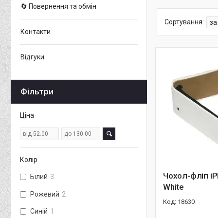
🔄 Повернення та обмін
Контакти
Відгуки
Фільтри
Ціна
Колір
Чохол-фліп i
Білий
3
White
Рожевий
2
18630
Синій
1