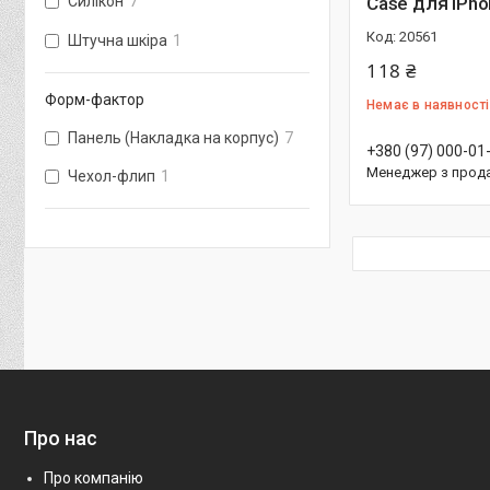
Силікон
7
Case для iPho
20561
Штучна шкіра
1
118 ₴
Форм-фактор
Немає в наявності
Панель (Накладка на корпус)
7
+380 (97) 000-01
Менеджер з прод
Чехол-флип
1
Про нас
Про компанію