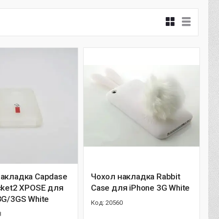
накладка Capdase
Чохол накладка Rabbit
cket2 XPOSE для
Case для iPhone 3G White
3G/3GS White
20560
8