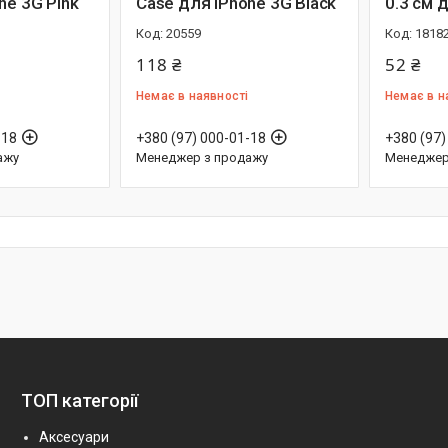
ne 3G Pink
Case для iPhone 3G Black
0.3 см 
20559
1818
118 ₴
52 ₴
Немає в наявності
Немає в н
-18
+380 (97) 000-01-18
+380 (97)
ажу
Менеджер з продажу
Менеджер
ТОП категорії
Аксесуари