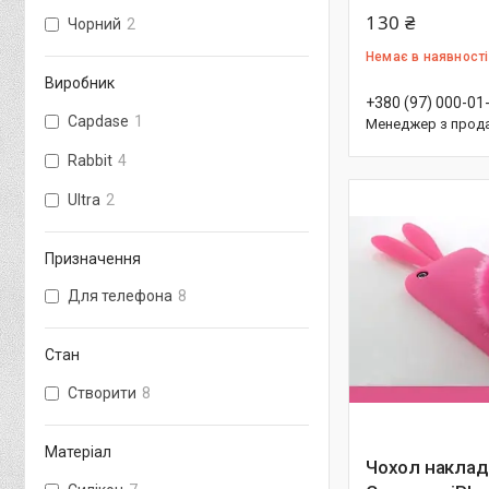
130 ₴
Чорний
2
Немає в наявності
Виробник
+380 (97) 000-01
Capdase
1
Менеджер з прод
Rabbit
4
Ultra
2
Призначення
Для телефона
8
Стан
Створити
8
Матеріал
Чохол наклад