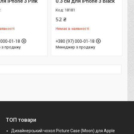
для iPhone 3 Pink
0.3 см для iPhone 3 Black
2
18181
52 ₴
аявності
Немає в наявності
 000-01-18
+380 (97) 000-01-18
 з продажу
Менеджер з продажу
ТОП товари
Дизайнерський чохол Picture Case (Moon) для Apple