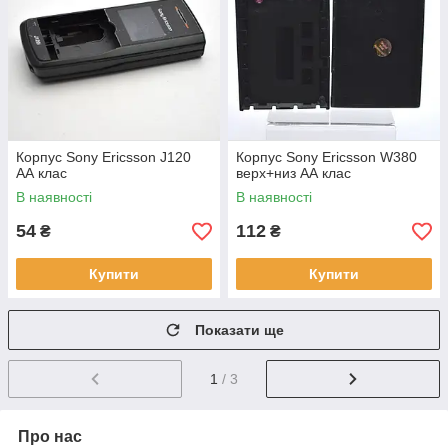
Корпус Sony Ericsson J120
Корпус Sony Ericsson W380
АА клас
верх+низ АА клас
В наявності
В наявності
54
112
₴
₴
Купити
Купити
Показати ще
1
/ 3
Про нас