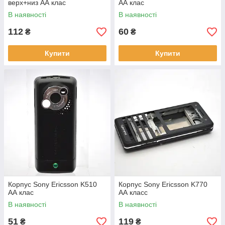
верх+низ АА клас
АА клас
В наявності
В наявності
112
60
₴
₴
Купити
Купити
Корпус Sony Ericsson K510
Корпус Sony Ericsson K770
АА клас
АА класс
В наявності
В наявності
51
119
₴
₴