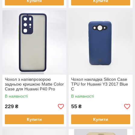
Купити
Купити
Чохол з напівпрозорою
Чохол накладка Silicon Case
задньою кришкою Matte Color
TPU for Huawei Y3 2017 Blue
Case для Huawei P40 Pro
C
Blue/Синій
В наявності
В наявності
229
55
₴
₴
Купити
Купити