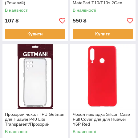
(Рожевий)
MatePad T10/T10s 2Gen
Black/Чорний
В наявності
В наявності
107
550
₴
₴
Купити
Купити
Прозорий чохол TPU Getman
Чохол накладка Silicon Case
для Huawei P40 Lite
Full Cover для для Huawei
Transparent/Прозорий
Y6P Red
В наявності
В наявності