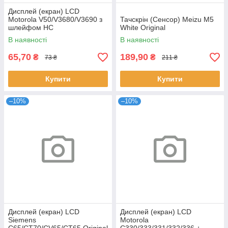
Дисплей (екран) LCD
Motorola V50/V3680/V3690 з
Тачскрін (Сенсор) Meizu M5
шлейфом HC
White Original
В наявності
В наявності
65,70
189,90
₴
₴
73 ₴
211 ₴
Купити
Купити
–10%
–10%
Дисплей (екран) LCD
Дисплей (екран) LCD
Siemens
Motorola