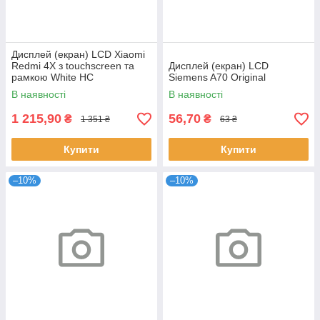
Дисплей (екран) LCD Xiaomi
Redmi 4X з touchscreen та
Дисплей (екран) LCD
рамкою White HC
Siemens A70 Original
В наявності
В наявності
1 215,90
56,70
₴
₴
1 351 ₴
63 ₴
Купити
Купити
–10%
–10%