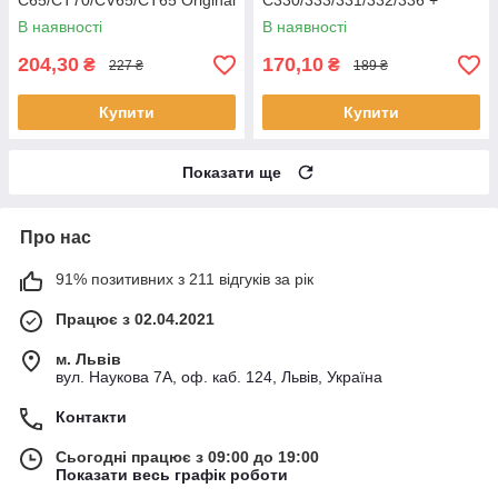
C65/CT70/CV65/CT65 Original
C330/333/331/332/336 +
клавіатурний модуль HC
В наявності
В наявності
204,30
170,10
₴
₴
227 ₴
189 ₴
Купити
Купити
Показати ще
Про нас
91% позитивних з 211 відгуків за рік
Працює з 02.04.2021
м. Львів
вул. Наукова 7А, оф. каб. 124, Львів, Україна
Контакти
Сьогодні працює з 09:00 до 19:00
Показати весь графік роботи