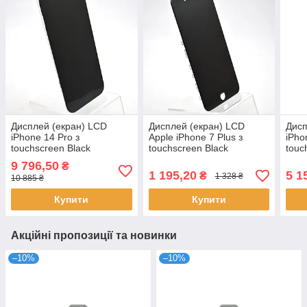
Дисплей (екран) LCD
Дисплей (екран) LCD
Дисп
iPhone 14 Pro з
Apple iPhone 7 Plus з
iPho
touchscreen Black
touchscreen Black
touc
Refurbished
Refurbished С11
Refu
9 796,50
₴
1 195,20
5 1
₴
1 328 ₴
10 885 ₴
Купити
Купити
Акційні пропозиції та новинки
–10%
–10%