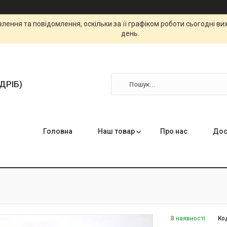
ення та повідомлення, оскільки за її графіком роботи сьогодні в
день.
ЗДРІБ)
Головна
Наш товар
Про нас
Дос
В наявності
Ко