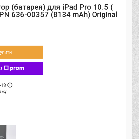
р (батарея) для iPad Pro 10.5 (
PN 636-00357 (8134 mAh) Original
упити
 з
-18
ажу