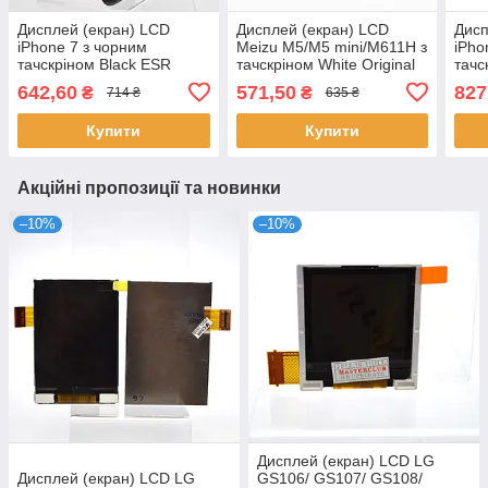
Дисплей (екран) LCD
Дисплей (екран) LCD
Дисп
iPhone 7 з чорним
Meizu M5/M5 mini/M611H з
iPho
тачскріном Black ESR
тачскріном White Original
тачс
ColorX
642,60
571,50
827
₴
₴
714 ₴
635 ₴
Купити
Купити
Акційні пропозиції та новинки
–10%
–10%
Дисплей (екран) LCD LG
Дисплей (екран) LCD LG
GS106/ GS107/ GS108/