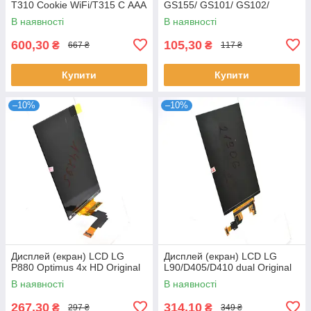
T310 Cookie WiFi/T315 C ААА
GS155/ GS101/ GS102/
GD190 HC
В наявності
В наявності
600,30
105,30
₴
₴
667 ₴
117 ₴
Купити
Купити
–10%
–10%
Дисплей (екран) LCD LG
Дисплей (екран) LCD LG
P880 Optimus 4x HD Original
L90/D405/D410 dual Original
В наявності
В наявності
267,30
314,10
₴
₴
297 ₴
349 ₴