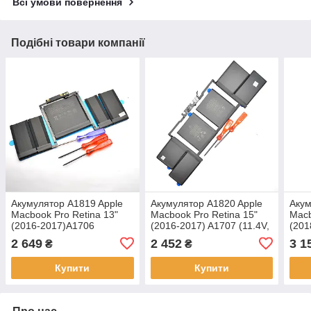
Всі умови повернення
Подібні товари компанії
Акумулятор A1819 Apple
Акумулятор A1820 Apple
Акум
Macbook Pro Retina 13"
Macbook Pro Retina 15"
Macb
(2016-2017)A1706
(2016-2017) A1707 (11.4V,
(201
(11.41V,49.2Wh,4314mAh)
76Wh,6667mAh) APN:613-
86.3
2 649
2 452
3 1
₴
₴
APN:613-3291 Original
3266 Original/Оригінал
APN:
Ориг
Купити
Купити