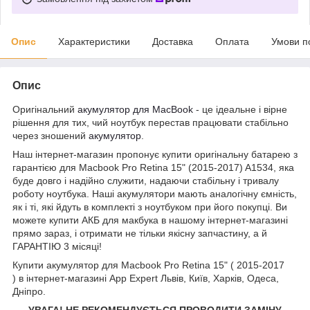
Опис
Характеристики
Доставка
Оплата
Умови п
Опис
Оригінальний
акумулятор для MacBook
- це ідеальне і вірне
рішення для тих, чий ноутбук перестав працювати стабільно
через зношений
акумулятор
.
Наш інтернет-магазин пропонує купити оригінальну батарею з
гарантією для Macbook Pro Retina 15" (2015-2017) A1534, яка
буде довго і надійно служити, надаючи стабільну і тривалу
роботу ноутбука. Наші акумулятори мають аналогічну ємність,
як і ті, які йдуть в комплекті з ноутбуком при його покупці. Ви
можете купити АКБ для макбука в нашому інтернет-магазині
прямо зараз, і отримати не тільки якісну запчастину, а й
ГАРАНТІЮ 3 місяці!
Купити акумулятор для Macbook Pro Retina 15" ( 2015-2017
) в інтернет-магазині App Expert Львів, Київ, Харків, Одеса,
Дніпро.
УВАГА! НЕ РЕКОМЕНДУЄТЬСЯ ПРОВОДИТИ ЗАМІНУ