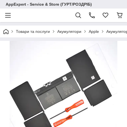
AppExpert - Service & Store (ГУРТ/РОЗДРІБ)
Товари та послуги
Акумулятори
Apple
Акумулято