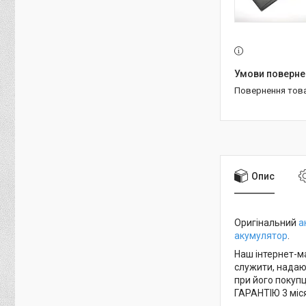
повернення тов
Опис
Оригінальний
а
акумулятор
.
Наш інтернет-ма
служити, надаюч
при його покупц
ГАРАНТІЮ 3 міся