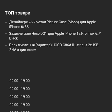
ТОП товари
Дизайнерський чохол Picture Case (Moon) для Apple
iPhone 6/6S
Захисне скло Hoco DG1 для Apple iPhone 12 Pro max 6.7"
Black
Блок живлення (адаптер) HOCO C86A Illustrious 2xUSB
2.4A з дисплеем
09:00
19:00
09:00
19:00
09:00
19:00
09:00
19:00