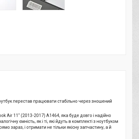
й ноутбук перестав працювати стабільно через зношений
 Air 11" (2013-2017) A1464, яка буде довго і надійно
гічну ємність, як і ті, які йдуть в комплекті з ноутбуком
мо зараз, і отримати не тільки якісну запчастину, а й