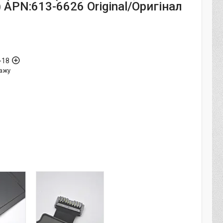
APN:613-6626 Original/Оригінал
-18
ажу