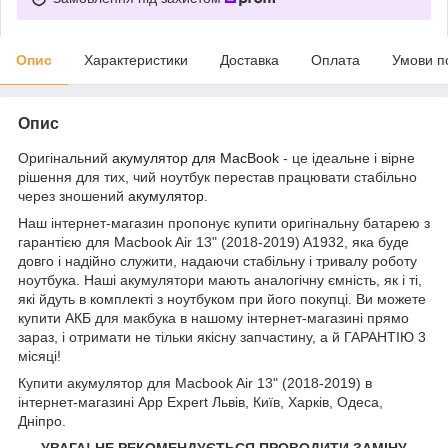
Опис
Характеристики
Доставка
Оплата
Умови п
Опис
Оригінальний
акумулятор для MacBook
- це ідеальне і вірне
рішення для тих, чий ноутбук перестав працювати стабільно
через зношений
акумулятор
.
Наш інтернет-магазин пропонує купити оригінальну батарею з
гарантією для Macbook Air 13" (2018-2019) A1932, яка буде
довго і надійно служити, надаючи стабільну і тривалу роботу
ноутбука. Наші акумулятори мають аналогічну ємність, як і ті,
які йдуть в комплекті з ноутбуком при його покупці. Ви можете
купити АКБ для макбука в нашому інтернет-магазині прямо
зараз, і отримати не тільки якісну запчастину, а й ГАРАНТІЮ 3
місяці!
Купити акумулятор для Macbook Air 13" (2018-2019) в
інтернет-магазині App Expert Львів, Київ, Харків, Одеса,
Дніпро.
УВАГА! НЕ РЕКОМЕНДУЄТЬСЯ ПРОВОДИТИ ЗАМІНУ