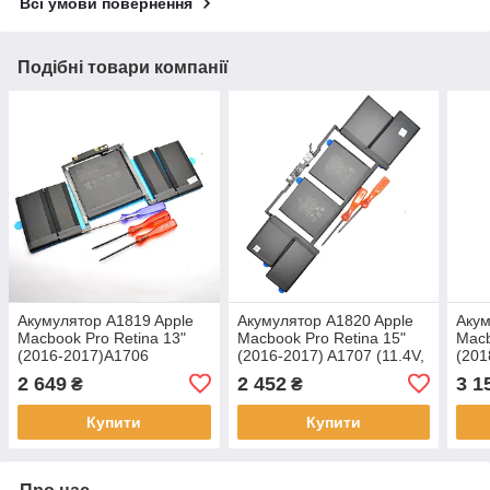
Всі умови повернення
Подібні товари компанії
Акумулятор A1819 Apple
Акумулятор A1820 Apple
Акум
Macbook Pro Retina 13"
Macbook Pro Retina 15"
Macb
(2016-2017)A1706
(2016-2017) A1707 (11.4V,
(201
(11.41V,49.2Wh,4314mAh)
76Wh,6667mAh) APN:613-
86.3
2 649
2 452
3 1
₴
₴
APN:613-3291 Original
3266 Original/Оригінал
APN:
Ориг
Купити
Купити