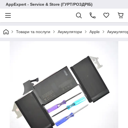
AppExpert - Service & Store (ГУРТ/РОЗДРІБ)
Товари та послуги
Акумулятори
Apple
Акумулято