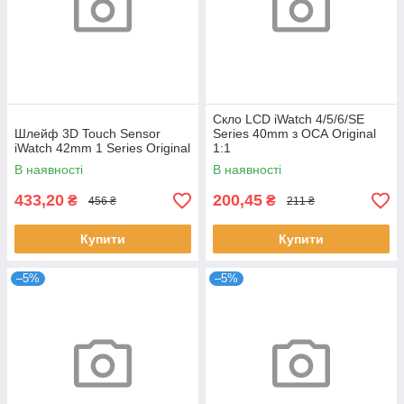
Скло LCD iWatch 4/5/6/SE
Шлейф 3D Touch Sensor
Series 40mm з ОСА Original
iWatch 42mm 1 Series Original
1:1
В наявності
В наявності
433,20
200,45
₴
₴
456 ₴
211 ₴
Купити
Купити
–5%
–5%