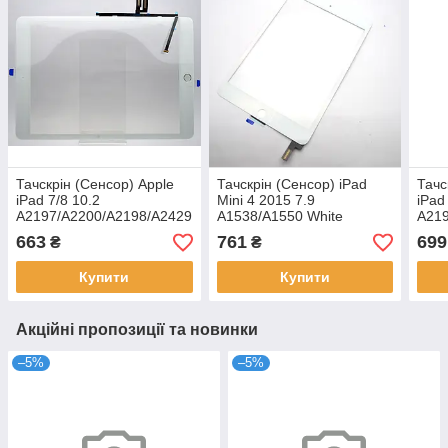
Тачскрін (Сенсор) Apple
Тачскрін (Сенсор) iPad
Тачс
iPad 7/8 10.2
Mini 4 2015 7.9
iPad
A2197/A2200/A2198/A2429
A1538/A1550 White
A219
з кнопкою HOME Білий
Original
з к
663
761
699
₴
₴
Оригінал
Ориг
Купити
Купити
Акційні пропозиції та новинки
–5%
–5%