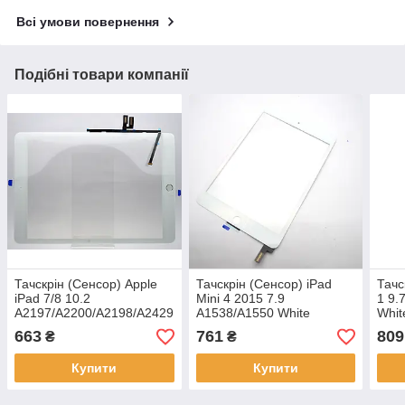
Всі умови повернення
Подібні товари компанії
Тачскрін (Сенсор) Apple
Тачскрін (Сенсор) iPad
Тачс
iPad 7/8 10.2
Mini 4 2015 7.9
1 9.
A2197/A2200/A2198/A2429
A1538/A1550 White
Whit
з кнопкою HOME Білий
Original
663
761
809
₴
₴
Оригінал
Купити
Купити