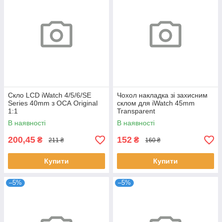
Скло LCD iWatch 4/5/6/SE
Чохол накладка зі захисним
Series 40mm з ОСА Original
склом для iWatch 45mm
1:1
Transparent
В наявності
В наявності
200,45
152
₴
₴
211 ₴
160 ₴
Купити
Купити
–5%
–5%