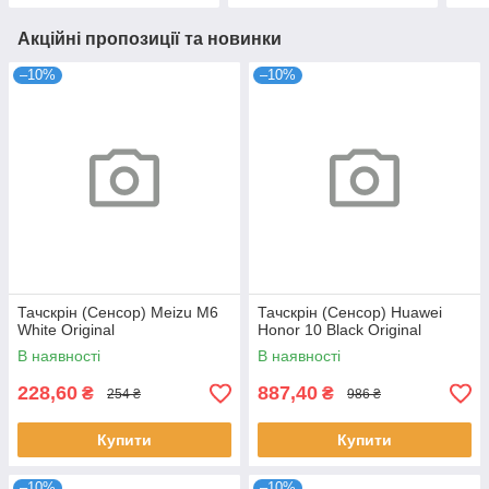
Акційні пропозиції та новинки
–10%
–10%
Тачскрін (Сенсор) Meizu M6
Тачскрін (Сенсор) Huawei
White Original
Honor 10 Black Original
В наявності
В наявності
228,60
887,40
₴
₴
254 ₴
986 ₴
Купити
Купити
–10%
–10%