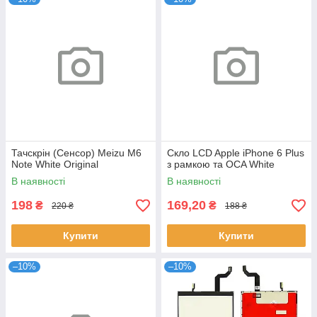
Тачскрін (Сенсор) Meizu M6
Скло LCD Apple iPhone 6 Plus
Note White Original
з рамкою та OCA White
В наявності
В наявності
198
169,20
₴
₴
220 ₴
188 ₴
Купити
Купити
–10%
–10%