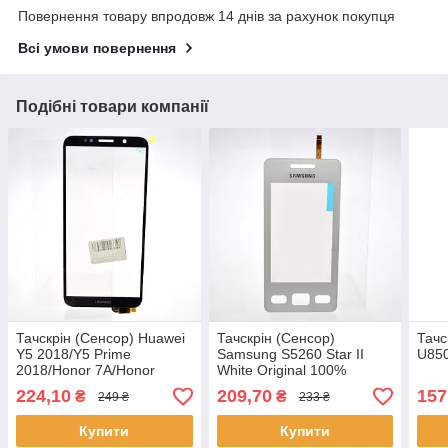
Повернення товару впродовж 14 днів за рахунок покупця
Всі умови повернення
Подібні товари компанії
Тачскрін (Сенсор) Huawei
Тачскрін (Сенсор)
Тачс
Y5 2018/Y5 Prime
Samsung S5260 Star II
U850
2018/Honor 7A/Honor
White Original 100%
7s/Honor 7 Play Black
(p.n.GH59-10336A)
224,10
209,70
157
₴
₴
249 ₴
233 ₴
Original
Купити
Купити