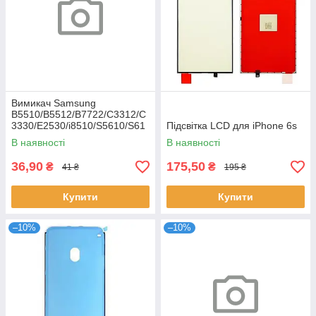
Вимикач Samsung
B5510/B5512/B7722/C3312/C
3330/E2530/i8510/S5610/S61
Підсвітка LCD для iPhone 6s
02
В наявності
В наявності
36,90
175,50
₴
₴
41 ₴
195 ₴
Купити
Купити
–10%
–10%