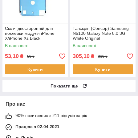
Скотч двосторонній для
Тачскрін (Сенсор) Samsung
поклейки модуля iPhone
N5100 Galaxy Note 8.0 3G
X/iPhone Xs Black
White Original
В наявності
В наявності
53,10
305,10
₴
₴
59 ₴
339 ₴
Купити
Купити
Показати ще
Про нас
90% позитивних з 211 відгуків за рік
Працює з 02.04.2021
м. Львів