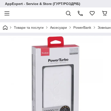
AppExpert - Service & Store (ГУРТ/РОЗДРІБ)
Товари та послуги
Аксесуари
PowerBank
Зовнішн