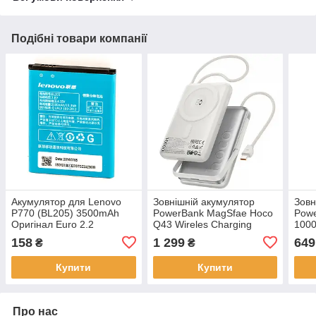
Подібні товари компанії
Акумулятор для Lenovo
Зовнішній акумулятор
Зовн
P770 (BL205) 3500mAh
PowerBank MagSfae Hoco
Powe
Оригінал Euro 2.2
Q43 Wireles Charging
1000
10000mAh Silver
158
1 299
649
₴
₴
Купити
Купити
Про нас