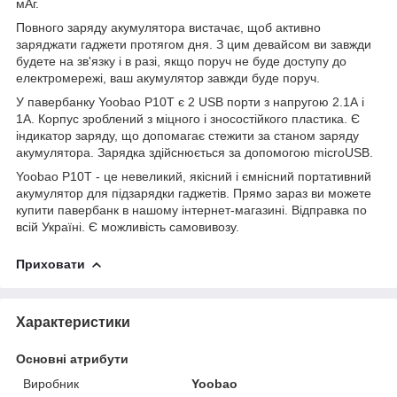
мАг.
Повного заряду акумулятора вистачає, щоб активно
заряджати гаджети протягом дня. З цим девайсом ви завжди
будете на зв'язку і в разі, якщо поруч не буде доступу до
електромережі, ваш акумулятор завжди буде поруч.
У павербанку Yoobao P10T є 2 USB порти з напругою 2.1А і
1А. Корпус зроблений з міцного і зносостійкого пластика. Є
індикатор заряду, що допомагає стежити за станом заряду
акумулятора. Зарядка здійснюється за допомогою microUSB.
Yoobao P10T - це невеликий, якісний і ємнісний портативний
акумулятор для підзарядки гаджетів. Прямо зараз ви можете
купити павербанк в нашому інтернет-магазині. Відправка по
всій Україні. Є можливість самовивозу.
Приховати
Характеристики
Основні атрибути
Виробник
Yoobao