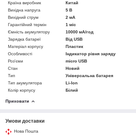
Країна виробник
Китай
Вихідна напруга
5 В
Вихідний струм
2 мА
Гарантійний термін
1 міс
Ємність акумулятору
10000 мА/год
Зарядка батареї
Від USB
Матеріал корпусу
Пластик
Особливості
Індикатор рівня заряду
Роз'єми
micro USB
Стан
Новий
Тип
Універсальна батарея
Тип акумулятора
Li-Ion
Колір корпусу
Білий
Приховати
Умови доставки
Нова Пошта