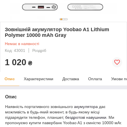
Зовнішній акумулятор Yoobao A1 Lithium
Polymer 10000 mAh Gray
Немає в наявності
Код: 43001
Роздріб
1 020
₴
Опис
Характеристики
Доставка
Оплата
Умови п
Опис
Наявність портативного зовнішнього
акумулятора
дає
можливість в будь-який момент, в будь-якому місці
підзарядити телефон, планшет,
бездротові навушники
. Ми
пропонуємо купити павербанк Yoobao A1 з ємністю 10000 мАг.