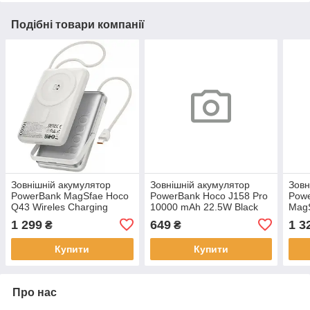
Подібні товари компанії
Зовнішній акумулятор
Зовнішній акумулятор
Зовн
PowerBank MagSfae Hoco
PowerBank Hoco J158 Pro
Pow
Q43 Wireles Charging
10000 mAh 22.5W Black
Mag
10000mAh Silver
Purp
1 299
649
1 3
₴
₴
Купити
Купити
Про нас