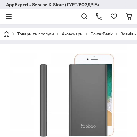
AppExpert - Service & Store (ГУРТ/РОЗДРІБ)
Товари та послуги
Аксесуари
PowerBank
Зовнішн