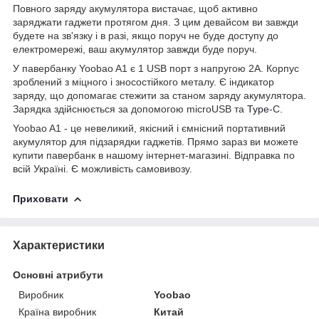
Повного заряду акумулятора вистачає, щоб активно
заряджати гаджети протягом дня. З цим девайсом ви завжди
будете на зв'язку і в разі, якщо поруч не буде доступу до
електромережі, ваш акумулятор завжди буде поруч.
У павербанку Yoobao A1 є 1 USB порт з напругою 2А. Корпус
зроблений з міцного і зносостійкого металу. Є індикатор
заряду, що допомагає стежити за станом заряду акумулятора.
Зарядка здійснюється за допомогою microUSB та
Type
-C.
Yoobao A1 - це невеликий, якісний і ємнісний портативний
акумулятор для підзарядки гаджетів. Прямо зараз ви можете
купити павербанк в нашому інтернет-магазині. Відправка по
всій Україні. Є можливість самовивозу.
Приховати
Характеристики
Основні атрибути
Виробник
Yoobao
Країна виробник
Китай