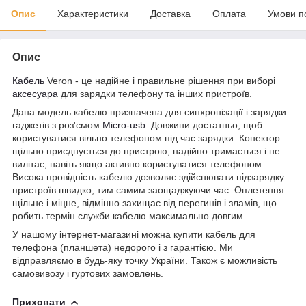
Опис
Характеристики
Доставка
Оплата
Умови п
Опис
Кабель
Veron - це надійне і правильне рішення при виборі
аксесуара
для зарядки телефону та інших пристроїв.
Дана модель кабелю призначена для синхронізації і зарядки
гаджетів з роз'ємом
Micro-usb
. Довжини достатньо, щоб
користуватися вільно телефоном під час зарядки. Конектор
щільно приєднується до пристрою, надійно тримається і не
вилітає, навіть якщо активно користуватися телефоном.
Висока провідність кабелю дозволяє здійснювати підзарядку
пристроїв швидко, тим самим заощаджуючи час. Оплетення
щільне і міцне, відмінно захищає від перегинів і зламів, що
робить термін служби кабелю максимально довгим.
У нашому інтернет-магазині можна купити кабель для
телефона (планшета) недорого і з гарантією. Ми
відправляємо в будь-яку точку України. Також є можливість
самовивозу і гуртових замовлень.
Приховати