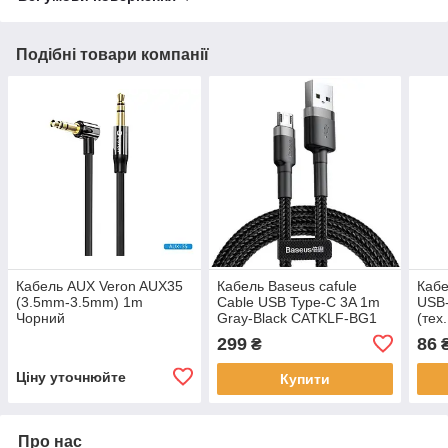
Подібні товари компанії
Кабель AUX Veron AUX35
Кабель Baseus cafule
Кабе
(3.5mm-3.5mm) 1m
Cable USB Type-C 3A 1m
USB-
Чорний
Gray-Black CATKLF-BG1
(тех
299
86
₴
Ціну уточнюйте
Купити
Про нас