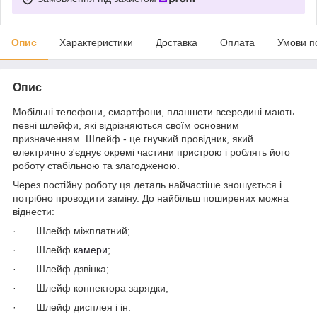
Опис
Характеристики
Доставка
Оплата
Умови п
Опис
Мобільні телефони, смартфони, планшети всередині мають
певні шлейфи, які відрізняються своїм основним
призначенням. Шлейф - це гнучкий провідник, який
електрично з'єднує окремі частини пристрою і роблять його
роботу стабільною та злагодженою.
Через постійну роботу ця деталь найчастіше зношується і
потрібно проводити заміну. До найбільш поширених можна
віднести:
· Шлейф міжплатний;
· Шлейф
камери
;
· Шлейф дзвінка;
· Шлейф коннектора зарядки;
· Шлейф дисплея і ін.