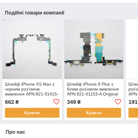
Подібні товари компанії
Шлейф iPhone XS Max з
Шлейф iPhone 8 Plus з
Шлей
чорним роз'ємом
білим роз'ємом живлення
роз'
живлення APN:821-01415-
APN:821-01153-A Original
APN:
05 Original
662
349
191
₴
₴
Купити
Купити
Про нас