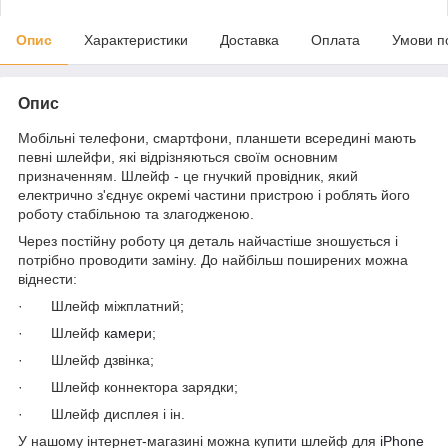
Опис
Характеристики
Доставка
Оплата
Умови п
Опис
Мобільні телефони, смартфони, планшети всередині мають
певні шлейфи, які відрізняються своїм основним
призначенням. Шлейф - це гнучкий провідник, який
електрично з'єднує окремі частини пристрою і роблять його
роботу стабільною та злагодженою.
Через постійну роботу ця деталь найчастіше зношується і
потрібно проводити заміну. До найбільш поширених можна
віднести:
· Шлейф міжплатний;
· Шлейф
камери
;
· Шлейф дзвінка;
· Шлейф коннектора зарядки;
· Шлейф дисплея і ін.
У нашому інтернет-магазині можна купити шлейф для
iPhone