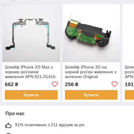
Шлейф iPhone XS Max з
Шлейф iPhone 3G на
Шлей
чорним роз'ємом
чорний роз'єм живлення з
роз'
живлення APN:821-01415-
антеною Original
APN:
05 Original
662
256
191
₴
₴
Купити
Купити
Про нас
91% позитивних з 211 відгуків за рік