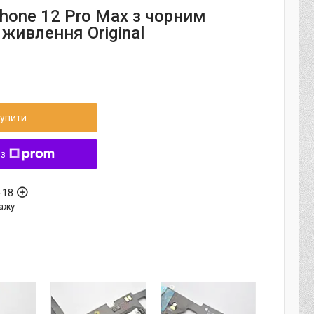
hone 12 Pro Max з чорним
живлення Original
упити
 з
-18
ажу