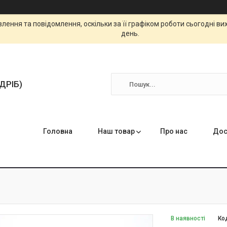
ення та повідомлення, оскільки за її графіком роботи сьогодні в
день.
ЗДРІБ)
Головна
Наш товар
Про нас
Дос
В наявності
Ко