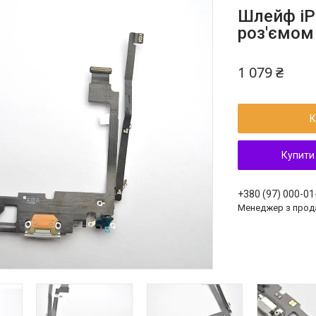
Шлейф iP
роз'ємом 
1 079 ₴
К
Купити
+380 (97) 000-01
Менеджер з прод