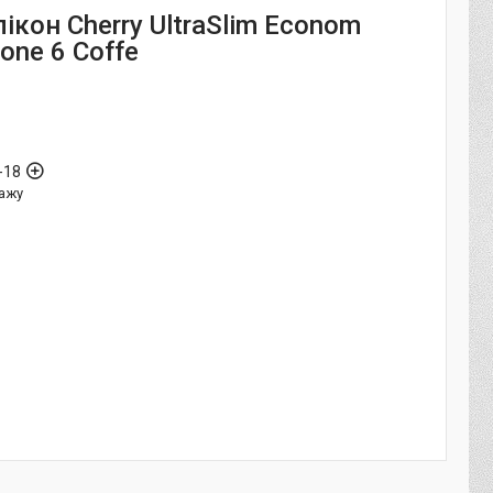
ікон Cherry UltraSlim Econom
one 6 Coffe
-18
ажу