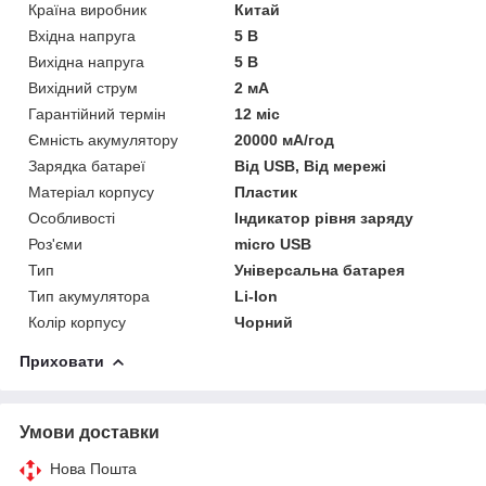
Країна виробник
Китай
Вхідна напруга
5 В
Вихідна напруга
5 В
Вихідний струм
2 мА
Гарантійний термін
12 міс
Ємність акумулятору
20000 мА/год
Зарядка батареї
Від USB, Від мережі
Матеріал корпусу
Пластик
Особливості
Індикатор рівня заряду
Роз'єми
micro USB
Тип
Універсальна батарея
Тип акумулятора
Li-Ion
Колір корпусу
Чорний
Приховати
Умови доставки
Нова Пошта