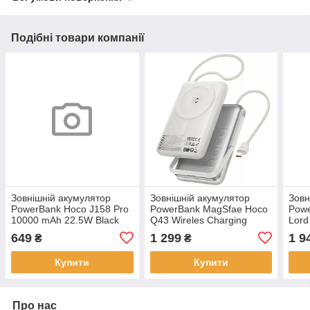
Подібні товари компанії
Зовнішній акумулятор
Зовнішній акумулятор
Зовн
PowerBank Hoco J158 Pro
PowerBank MagSfae Hoco
Powe
10000 mAh 22.5W Black
Q43 Wireles Charging
Lor
10000mAh Silver
3000
649
1 299
1 9
₴
₴
PPX
Купити
Купити
Про нас