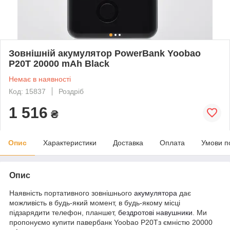
Зовнішній акумулятор PowerBank Yoobao
P20T 20000 mAh Black
Немає в наявності
Код: 15837
Роздріб
1 516
₴
Опис
Характеристики
Доставка
Оплата
Умови п
Опис
Наявність портативного зовнішнього
акумулятора
дає
можливість в будь-який момент, в будь-якому місці
підзарядити телефон, планшет,
бездротові навушники
. Ми
пропонуємо купити павербанк Yoobao P20Tз ємністю 20000