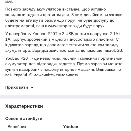
мАг.
Повного заряду акумулятора вистачає, щоб активно
заряджати гаджети протягом дня. З цим девайсом ви завжди
будете на зв'язку і в разі, якщо поруч не буде доступу до
електромережі, ваш акумулятор завжди буде поруч.
У павербанку Yoobao P20T є 2 USB порти з напругою 2.1А і
1А. Корпус зроблений з міцного і зносостійкого пластика. Є
індикатор заряду, що допомагає стежити за станом заряду
акумулятора. Зарядка здійснюється за допомогою microUSB.
Yoobao P20T - це невеликий, якісний і ємнісний портативний
акумулятор для підзарядки гаджетів. Прямо зараз ви можете
купити павербанк в нашому інтернет-магазині. Відправка по
всій Україні. Є можливість самовивозу.
Приховати
Характеристики
Основні атрибути
Виробник
Yoobao