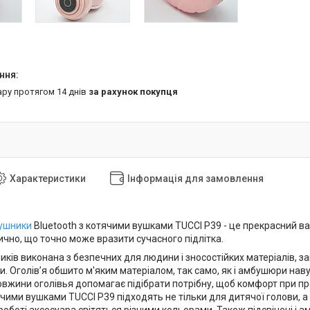
ару протягом 14 днів
за рахунок покупця
Характеристики
Інформація для замовлення
вушники
Bluetooth з котячими вушками TUCCI P39 - це прекрасний в
ично, що точно може вразити сучасного підлітка.
ків виконана з безпечних для людини і зносостійких матеріалів, з
. Оголів’я обшито м'яким матеріалом, так само, як і амбушюри нав
вжини оголівья допомагає підібрати потрібну, щоб комфорт при п
ячими вушками TUCCI P39 підходять не тільки для дитячої голови, а 
 роботі аксесуара світяться різними кольорами. Також підсвічені і