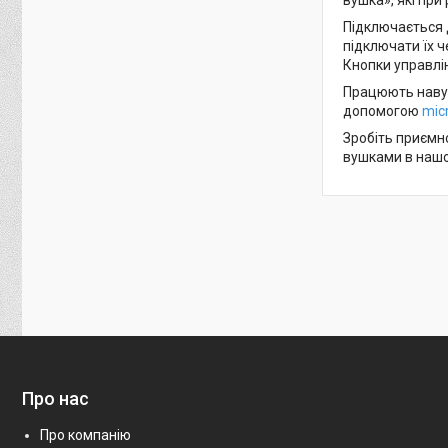
Підключається д
підключати їх ч
Кнопки управлі
Працюють навуш
допомогою
mic
Зробіть приємн
вушками в нашом
Про нас
Про компанію