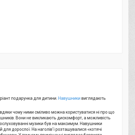
аріант подарунка для дитини.
Навушники
виглядають
авдяки чому ними сміливо можна користуватися ні про що
ушників. Вони не викликають дискомфорт, а можливість
рослуховуванні музики був на максимум. Навушники
й для дорослої. На наголів'ї розташувалися «котячі
 амбушюри. У темному приміщенні виглядає барвисто.