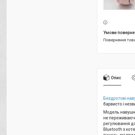
повернення тов
Опис
Бездротові на
барвисто і незв
Модель навушни
не переживаючи
регулювання до
Bluetooth з кот
вушка», які при