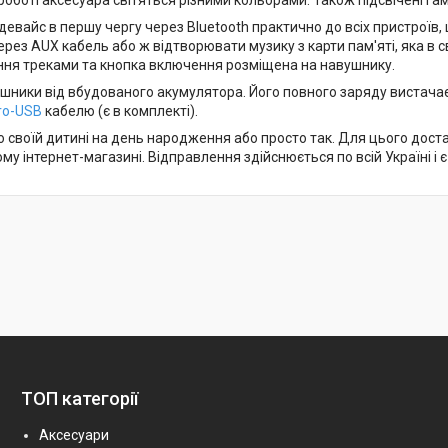
евайс в першу чергу через Bluetooth практично до всіх пристроїв,
ерез AUX кабель або ж відтворювати музику з карти пам'яті, яка в с
ння треками та кнопка включення розміщена на навушнику.
ники від вбудованого акумулятора. Його повного заряду вистачає
ro-USB
кабелю (є в комплекті).
о своїй дитині на день народження або просто так. Для цього дост
у інтернет-магазині. Відправлення здійснюється по всій Україні і 
ТОП категорії
Аксесуари