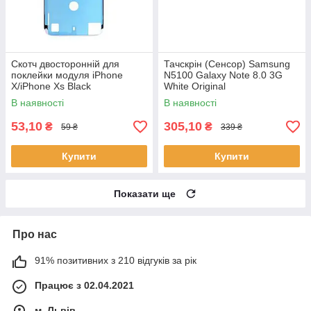
Скотч двосторонній для
Тачскрін (Сенсор) Samsung
поклейки модуля iPhone
N5100 Galaxy Note 8.0 3G
X/iPhone Xs Black
White Original
В наявності
В наявності
53,10
305,10
₴
₴
59 ₴
339 ₴
Купити
Купити
Показати ще
Про нас
91% позитивних з 210 відгуків за рік
Працює з 02.04.2021
м. Львів