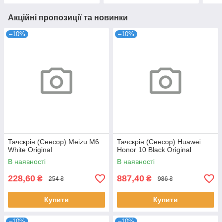
Акційні пропозиції та новинки
–10%
–10%
Тачскрін (Сенсор) Meizu M6
Тачскрін (Сенсор) Huawei
White Original
Honor 10 Black Original
В наявності
В наявності
228,60
887,40
₴
₴
254 ₴
986 ₴
Купити
Купити
–10%
–10%