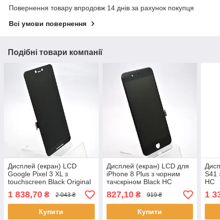
Повернення товару впродовж 14 днів за рахунок покупця
Всі умови повернення
Подібні товари компанії
Дисплей (екран) LCD
Дисплей (екран) LCD для
Дисп
Google Pixel 3 XL з
iPhone 8 Plus з чорним
S41 
touchscreen Black Original
тачскріном Black HC
HC
1 838,70
827,10
1 3
₴
₴
2 043 ₴
919 ₴
Купити
Купити