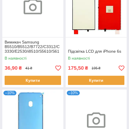
Вимикач Samsung
B5510/B5512/B7722/C3312/C
3330/E2530/i8510/S5610/S61
Підсвітка LCD для iPhone 6s
02
В наявності
В наявності
36,90
175,50
₴
₴
41 ₴
195 ₴
Купити
Купити
–10%
–10%