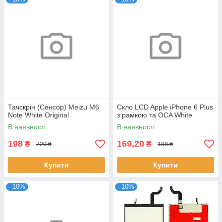
Тачскрін (Сенсор) Meizu M6
Скло LCD Apple iPhone 6 Plus
Note White Original
з рамкою та OCA White
В наявності
В наявності
198
169,20
₴
₴
220 ₴
188 ₴
Купити
Купити
–10%
–10%