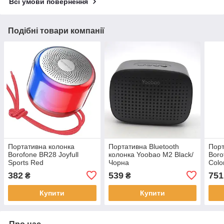
Всі умови повернення
Подібні товари компанії
Портативна колонка
Портативна Bluetooth
Порт
Borofone BR28 Joyfull
колонка Yoobao M2 Black/
Boro
Sports Red
Чорна
Colo
382
539
751
₴
₴
Купити
Купити