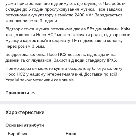
усіма пристроями, що підтримують цю функцію. Час роботи
складає до 5 годин прослуховування музики, і все завдяки
потужному
акумулятору
з ємністю 2400 мАг. Заряджається
колонка лише за 3 години.
Відтворюється музика потужними двома 5Вт динаміками. Крім
того, з колонки Hoco HC2 можна включати радіо, відтворювати
музику з карток пам'яті формату TF і підключаючи колонку
через роз'єм 3.5мм.
Бездротова колонка Hoco HC2 дозволяє відповідати на
дзвінки та спілкуватися. Захист від води стандарту IPX5.
Прямо зараз ви можете купити бездротову блютуз колонку
Hoco HC2 у нашому інтернет-магазині. Доставка по всій
Україні також можливий самовивіз.
Приховати
Характеристики
Основні атрибути
Виробник
Hoco