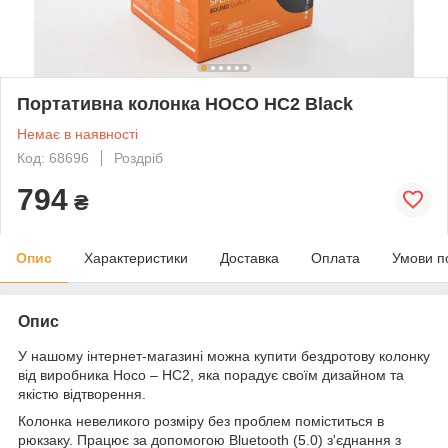
Портативна колонка HOCO HC2 Black
Немає в наявності
Код: 68696
Роздріб
794
₴
Опис
Характеристики
Доставка
Оплата
Умови п
Опис
У нашому інтернет-магазині можна купити бездротову колонку
від виробника Hoco – HC2, яка порадує своїм дизайном та
якістю відтворення.
Колонка невеликого розміру без проблем поміститься в
рюкзаку. Працює за допомогою Bluetooth (5.0) з'єднання з