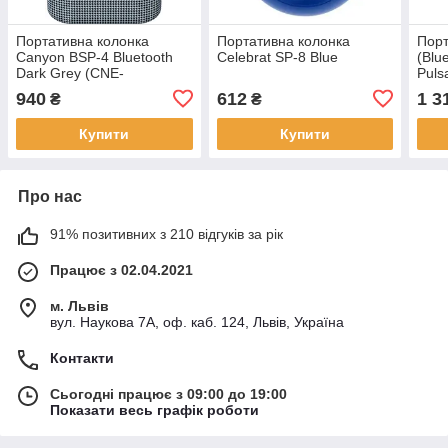
Портативна колонка
Портативна колонка
Порт
Canyon BSP-4 Bluetooth
Celebrat SP-8 Blue
(Blu
Dark Grey (CNE-
Puls
CBTSP4DG)
Red
940
612
1 3
₴
₴
Купити
Купити
Про нас
91% позитивних з 210 відгуків за рік
Працює з 02.04.2021
м. Львів
вул. Наукова 7А, оф. каб. 124, Львів, Україна
Контакти
Сьогодні працює з 09:00 до 19:00
Показати весь графік роботи