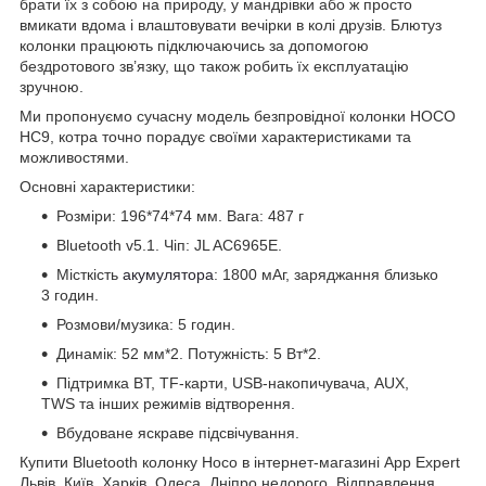
брати їх з собою на природу, у мандрівки або ж просто
вмикати вдома і влаштовувати вечірки в колі друзів. Блютуз
колонки працюють підключаючись за допомогою
бездротового зв’язку, що також робить їх експлуатацію
зручною.
Ми пропонуємо сучасну модель безпровідної колонки HOCO
HC9, котра точно порадує своїми характеристиками та
можливостями.
Основні характеристики:
Розміри: 196*74*74 мм. Вага: 487 г
Bluetooth v5.1. Чіп: JL AC6965E.
Місткість
акумулятора
: 1800 мАг, заряджання близько
3 годин.
Розмови/музика: 5 годин.
Динамік: 52 мм*2. Потужність: 5 Вт*2.
Підтримка BT, TF-карти, USB-накопичувача, AUX,
TWS та інших режимів відтворення.
Вбудоване яскраве підсвічування.
Купити Bluetooth колонку Hoco в інтернет-магазині App Expert
Львів, Київ, Харків, Одеса, Дніпро недорого. Відправлення