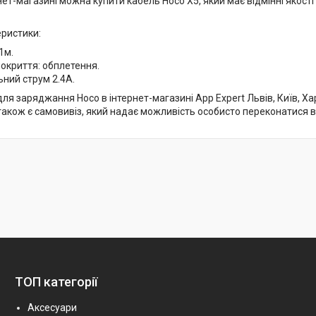
ет-магазині можна купити кабель Hoco X5, який має відмінні якості
еристики:
1м.
окриття: обплетення.
ний струм 2.4A.
ля заряджання Hoco в інтернет-магазині App Expert Львів, Київ, Х
, також є самовивіз, який надає можливість особисто переконатися в
ТОП категорії
Аксесуари