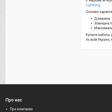
У нашому інтерн
Lightning
.
Основні характ
Довжина: 
Зовнішнє п
Максималь
Купити кабель д
по всій Україні
Про нас
Про компанію