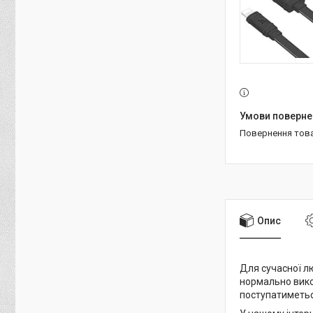
повернення тов
Опис
Для сучасної лю
нормально вико
поступатиметьс