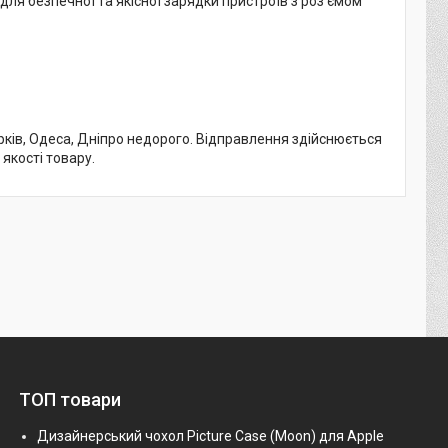
 для безпечної та якісної зарядки пристроїв з роз’ємом
арків, Одеса, Дніпро недорого. Відправлення здійснюється
 якості товару.
ТОП товари
Дизайнерський чохол Picture Case (Moon) для Apple