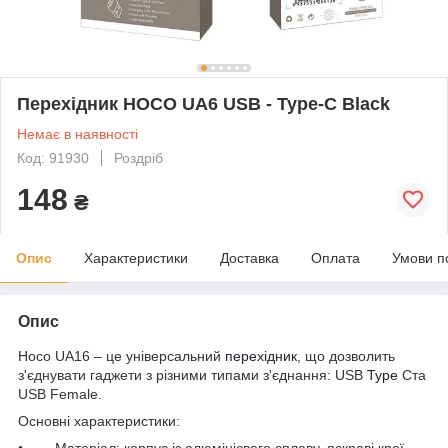
Перехідник HOCO UA6 USB - Type-C Black
Немає в наявності
Код: 91930
Роздріб
148
₴
Опис
Характеристики
Доставка
Оплата
Умови п
Опис
Hoco UA16 – це універсальний
перехідник
, що дозволить
з'єднувати гаджети з різними типами з'єднання: USB
Type
Ста
USB Female.
Основні характеристики:
• Матеріал: корпус із алюмінієвого сплаву, яскраві краї.