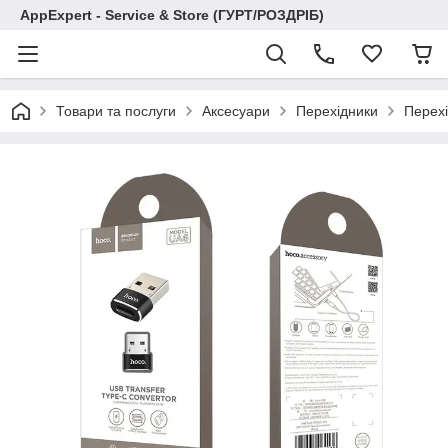
AppExpert - Service & Store (ГУРТ/РОЗДРІБ)
Товари та послуги
Аксесуари
Перехідники
Перех