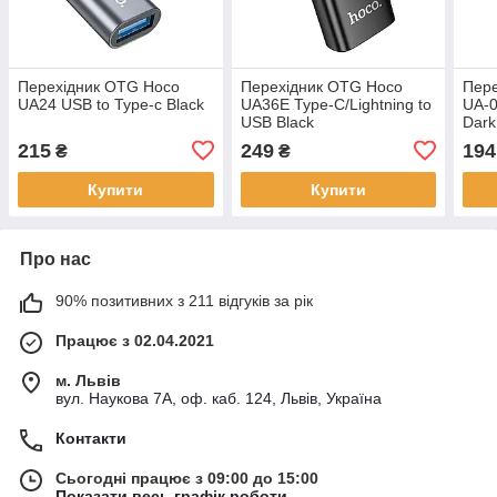
Перехідник OTG Hoco
Перехідник OTG Hoco
Пер
UA24 USB to Type-c Black
UA36E Type-C/Lightning to
UA-0
USB Black
Dark
215
249
194
₴
₴
Купити
Купити
Про нас
90% позитивних з 211 відгуків за рік
Працює з 02.04.2021
м. Львів
вул. Наукова 7А, оф. каб. 124, Львів, Україна
Контакти
Сьогодні працює з 09:00 до 15:00
Показати весь графік роботи