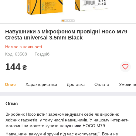
Навушники з мікрофоном провідні Hoco M79
Cresta universal 3.5mm Black
Немає в наявності
Код: 63508
Роздріб
144
₴
Опис
Характеристики
Доставка
Оплата
Умови п
Опис
Виробник Hoco встиг зарекомендувати себе як виробник
якісних гаджетів, у тому числі навушників. У нашому інтернет-
магазині ви можете купити
навушники
HOCO M79.
Навушники вакуумні зручні під час експлуатації. Вони не