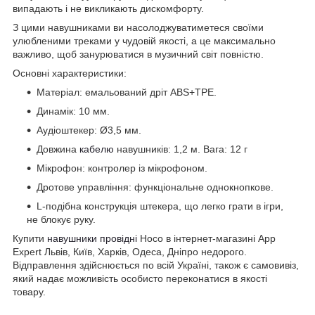
випадають і не викликають дискомфорту.
З цими навушниками ви насолоджуватиметеся своїми
улюбленими треками у чудовій якості, а це максимально
важливо, щоб занурюватися в музичний світ повністю.
Основні характеристики:
Матеріал: емальований дріт ABS+TPE.
Динамік: 10 мм.
Аудіоштекер: Ø3,5 мм.
Довжина
кабелю
навушників: 1,2 м. Вага: 12 г
Мікрофон: контролер із мікрофоном.
Дротове управління: функціональне однокнопкове.
L-подібна конструкція штекера, що легко грати в ігри,
не блокує руку.
Купити
навушники провідні
Hoco в інтернет-магазині App
Expert Львів, Київ, Харків, Одеса, Дніпро недорого.
Відправлення здійснюється по всій Україні, також є самовивіз,
який надає можливість особисто переконатися в якості
товару.