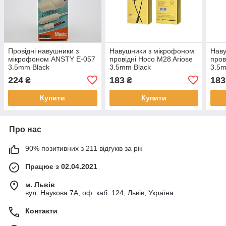
Провідні навушники з
Навушники з мікрофоном
Наву
мікрофоном ANSTY E-057
провідні Hoco M28 Ariose
пров
3.5mm Black
3.5mm Black
3.5m
224
183
183
₴
₴
Купити
Купити
Про нас
90% позитивних з 211 відгуків за рік
Працює з 02.04.2021
м. Львів
вул. Наукова 7А, оф. каб. 124, Львів, Україна
Контакти