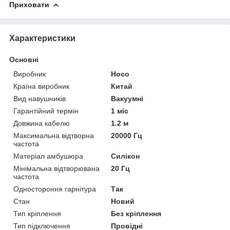
Приховати
Характеристики
Основні
Виробник
Hoco
Країна виробник
Китай
Вид навушників
Вакуумні
Гарантійний термін
1 міс
Довжина кабелю
1.2 м
Максимальна відтворна
20000 Гц
частота
Матеріал амбушюра
Силікон
Мінімальна відтворювана
20 Гц
частота
Одностороння гарнітура
Так
Стан
Новий
Тип кріплення
Без кріплення
Тип підключення
Провідні