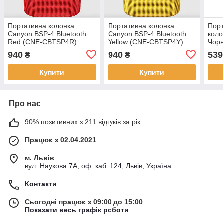
Портативна колонка
Портативна колонка
Порт
Canyon BSP-4 Bluetooth
Canyon BSP-4 Bluetooth
коло
Red (CNE-CBTSP4R)
Yellow (CNE-CBTSP4Y)
Чор
940
940
539
₴
₴
Купити
Купити
Про нас
90% позитивних з 211 відгуків за рік
Працює з 02.04.2021
м. Львів
вул. Наукова 7А, оф. каб. 124, Львів, Україна
Контакти
Сьогодні працює з 09:00 до 15:00
Показати весь графік роботи