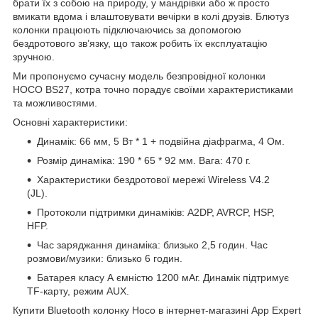
брати їх з собою на природу, у мандрівки або ж просто
вмикати вдома і влаштовувати вечірки в колі друзів. Блютуз
колонки працюють підключаючись за допомогою
бездротового зв’язку, що також робить їх експлуатацію
зручною.
Ми пропонуємо сучасну модель безпровідної колонки
HOCO BS27, котра точно порадує своїми характеристиками
та можливостями.
Основні характеристики:
Динамік: 66 мм, 5 Вт * 1 + подвійна діафрагма, 4 Ом.
Розмір динаміка: 190 * 65 * 92 мм. Вага: 470 г.
Характеристики бездротової мережі Wireless V4.2
(JL).
Протоколи підтримки динаміків: A2DP, AVRCP, HSP,
HFP.
Час заряджання динаміка: близько 2,5 годин. Час
розмови/музики: близько 6 годин.
Батарея класу А ємністю 1200 мАг. Динамік підтримує
TF-карту, режим AUX.
Купити Bluetooth колонку Hoco в інтернет-магазині App Expert