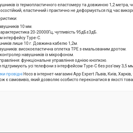
ушників із термопластичного еластомеру та довжиною 1,2 метра, 
осостійкий, еластичний і практично не деформується під час викор
еристики:
авушників 10 мм.
характеристика 20-20000Гц, чутливість 95дБ±3дБ.
м інтерфейсу Type-C.
ників лише 10 г. Довжина кабелю 1,2м.
вушників: високоеластична оплетка TPE з емальованим дротом.
 контролер навушників із мікрофоном.
правління: функціональне управління однією кнопкою.
підтримують усі телефони з інтерфейсом Type-C без роз'єму 3,5 мм
ки провідні
Hoco в інтернет-магазині App Expert Львів, Київ, Харкі
акож є самовивіз, який дозволяє особисто переконатися в якості това