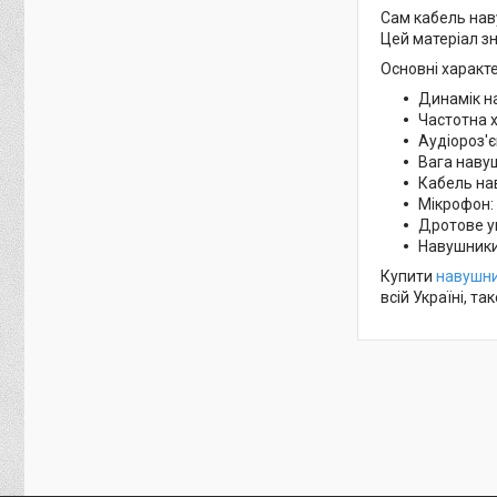
Сам кабель нав
Цей матеріал зн
Основні характ
Динамік н
Частотна 
Аудіороз'є
Вага навуш
Кабель на
Мікрофон:
Дротове у
Навушники 
Купити
навушни
всій Україні, т