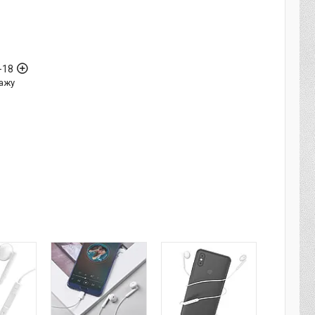
-18
ажу