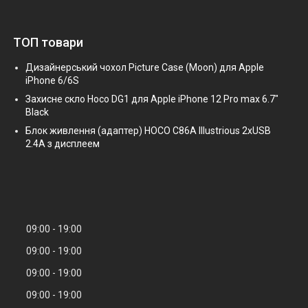
ТОП товари
Дизайнерський чохол Picture Case (Moon) для Apple
iPhone 6/6S
Захисне скло Hoco DG1 для Apple iPhone 12 Pro max 6.7"
Black
Блок живлення (адаптер) HOCO C86A Illustrious 2xUSB
2.4A з дисплеем
09:00
19:00
09:00
19:00
09:00
19:00
09:00
19:00