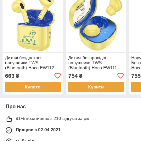
Дитячі бездротові
Дитячі безпровідні
Наву
навушники TWS
навушники TWS
Безп
(Bluetooth) Hoco EW112
(Bluetooth) Hoco EW111
Hoco
Yellow (Жовтий)
Yellow (Жовтий)
663
754
755
₴
₴
Купити
Купити
Про нас
91% позитивних з 210 відгуків за рік
Працює з 02.04.2021
м. Львів