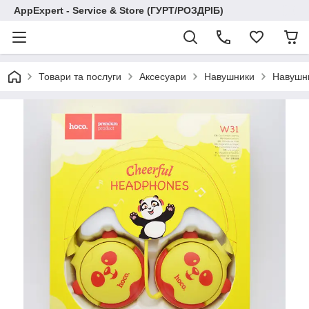
AppExpert - Service & Store (ГУРТ/РОЗДРІБ)
Товари та послуги
Аксесуари
Навушники
Навушни