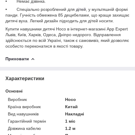
• Немає дзвінка.
• Спеціально розроблений для
дітей
, у мультяшній формі
панди. Гучність обмежена 85 децибелами, що краще захищає
дитячі вуха. Легкий дизайн підходить для дітей носити.
Купити навушники дитячі Hoco в інтернет-магазині App Expert
Львів, Київ, Харків, Одеса, Дніпро недорого. Відправлення
здійснюється по всій Україні, також є самовивіз, який дозволяє
особисто переконатися в якості товару.
Приховати
Характеристики
Основні
Виробник
Hoco
Країна виробник
Китай
Вид навушників
Накладні
Гарантійний термін
1 міс
Довжина кабелю
1.2 м