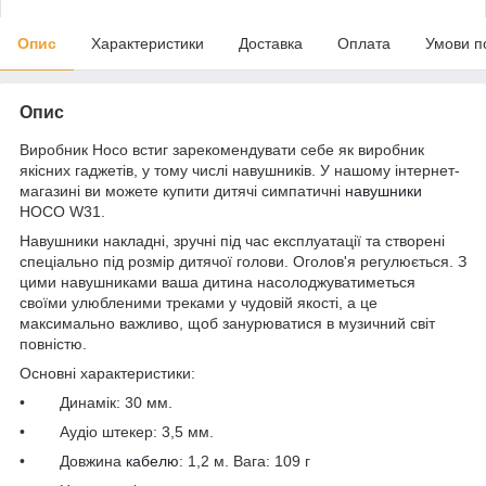
Опис
Характеристики
Доставка
Оплата
Умови п
Опис
Виробник Hoco встиг зарекомендувати себе як виробник
якісних гаджетів, у тому числі навушників. У нашому інтернет-
магазині ви можете купити дитячі симпатичні
навушники
HOCO W31.
Навушники накладні, зручні під час експлуатації та створені
спеціально під розмір дитячої голови. Оголов'я регулюється. З
цими навушниками ваша дитина насолоджуватиметься
своїми улюбленими треками у чудовій якості, а це
максимально важливо, щоб занурюватися в музичний світ
повністю.
Основні характеристики:
• Динамік: 30 мм.
• Аудіо штекер: 3,5 мм.
• Довжина
кабелю
: 1,2 м. Вага: 109 г