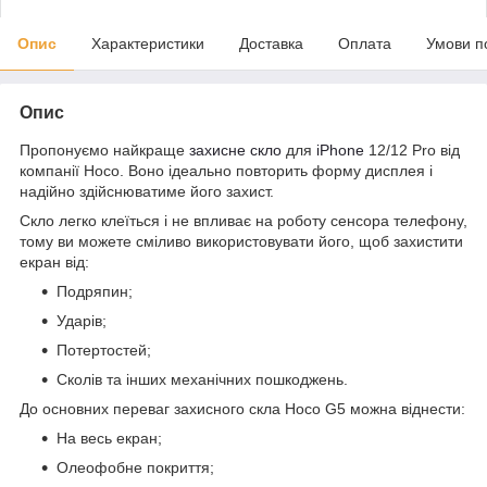
Опис
Характеристики
Доставка
Оплата
Умови п
Опис
Пропонуємо найкраще
захисне скло
для
iPhone
12/12 Pro від
компанії Hoco. Воно ідеально повторить форму дисплея і
надійно здійснюватиме його захист.
Скло легко клеїться і не впливає на роботу сенсора телефону,
тому ви можете сміливо використовувати його, щоб захистити
екран від:
Подряпин;
Ударів;
Потертостей;
Сколів та інших механічних пошкоджень.
До основних переваг захисного скла Hoco G5 можна віднести:
На весь екран;
Олеофобне покриття;