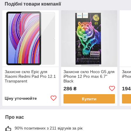
Подібні товари компанії
Захисне скло Epic для
Захисне скло Hoco G5 для
Захи
Xiaomi Redmi Pad Pro 12.1
iPhone 12 Pro max 6.7"
iPho
Transparent
Black
286
194
₴
Ціну уточнюйте
Купити
Про нас
90% позитивних з 211 відгуків за рік