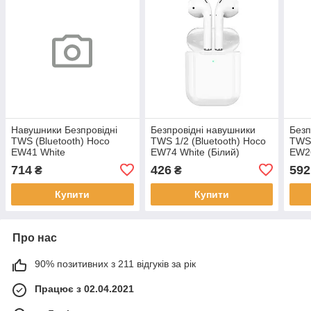
Навушники Безпровідні
Безпровідні навушники
Безп
TWS (Bluetooth) Hoco
TWS 1/2 (Bluetooth) Hoco
TWS 
EW41 White
EW74 White (Білий)
EW26
714
426
592
₴
₴
Купити
Купити
Про нас
90% позитивних з 211 відгуків за рік
Працює з 02.04.2021