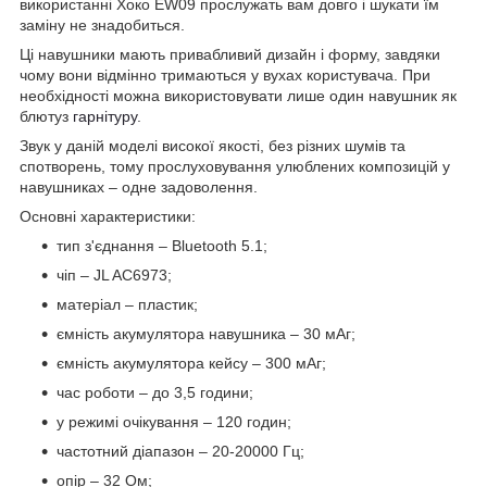
використанні Хоко EW09 прослужать вам довго і шукати їм
заміну не знадобиться.
Ці навушники мають привабливий дизайн і форму, завдяки
чому вони відмінно тримаються у вухах користувача. При
необхідності можна використовувати лише один навушник як
блютуз
гарнітуру
.
Звук у даній моделі високої якості, без різних шумів та
спотворень, тому прослуховування улюблених композицій у
навушниках – одне задоволення.
Основні характеристики:
тип з'єднання – Bluetooth 5.1;
чіп – JL AC6973;
матеріал – пластик;
ємність акумулятора навушника – 30 мАг;
ємність акумулятора кейсу – 300 мАг;
час роботи – до 3,5 години;
у режимі очікування – 120 годин;
частотний діапазон – 20-20000 Гц;
опір – 32 Ом;