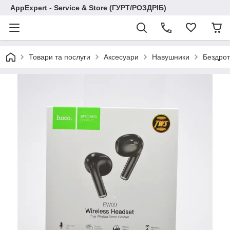
AppExpert - Service & Store (ГУРТ/РОЗДРІБ)
Товари та послуги
Аксесуари
Навушники
Бездрот