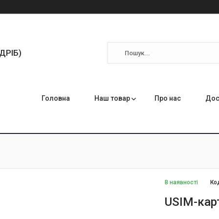
ЗДРІБ)
Головна
Наш товар
Про нас
Дос
В наявності
Ко
USIM-кар