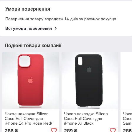
Умови повернення
Повернення товару впродовж 14 днів за рахунок покупця
Всі умови повернення
Подібні товари компанії
Чохол накладка Silicon
Чохол накладка Silicon
Чохо
Case Full Cover для
Case Full Cover для
Case
iPhone 14 Pro Rose Red/
iPhone Xr Black
Sams
Малиновий
Чор
286
289
286
₴
₴