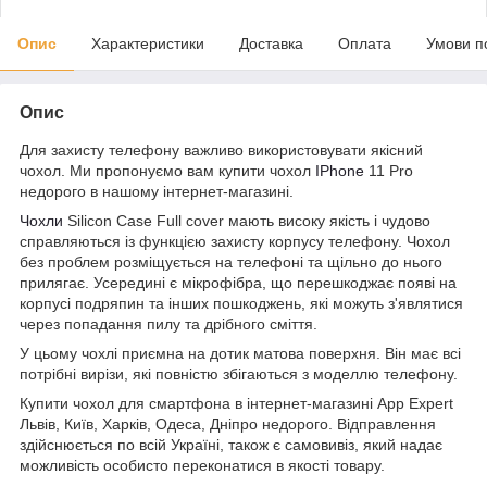
Опис
Характеристики
Доставка
Оплата
Умови п
Опис
Для захисту телефону важливо використовувати якісний
чохол. Ми пропонуємо вам купити чохол
IPhone
11 Pro
недорого в нашому інтернет-магазині.
Чохли
Silicon Case Full cover мають високу якість і чудово
справляються із функцією захисту корпусу телефону. Чохол
без проблем розміщується на телефоні та щільно до нього
прилягає. Усередині є мікрофібра, що перешкоджає появі на
корпусі подряпин та інших пошкоджень, які можуть з'являтися
через попадання пилу та дрібного сміття.
У цьому чохлі приємна на дотик матова поверхня. Він має всі
потрібні вирізи, які повністю збігаються з моделлю телефону.
Купити чохол для смартфона в інтернет-магазині App Expert
Львів, Київ, Харків, Одеса, Дніпро недорого. Відправлення
здійснюється по всій Україні, також є самовивіз, який надає
можливість особисто переконатися в якості товару.