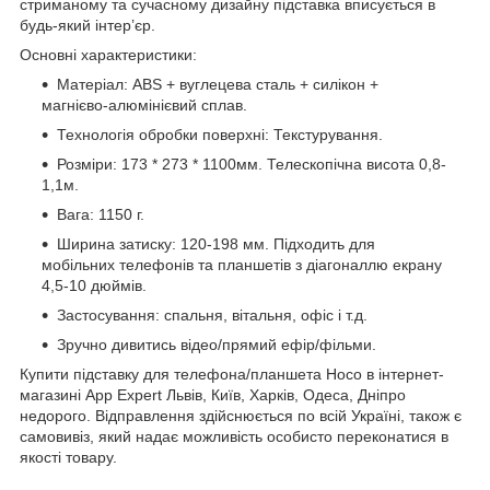
стриманому та сучасному дизайну підставка вписується в
будь-який інтер’єр.
Основні характеристики:
Матеріал: ABS + вуглецева сталь + силікон +
магнієво-алюмінієвий сплав.
Технологія обробки поверхні: Текстурування.
Розміри: 173 * 273 * 1100мм. Телескопічна висота 0,8-
1,1м.
Вага: 1150 г.
Ширина затиску: 120-198 мм. Підходить для
мобільних телефонів та планшетів з діагоналлю екрану
4,5-10 дюймів.
Застосування: спальня, вітальня, офіс і т.д.
Зручно дивитись відео/прямий ефір/фільми.
Купити підставку для телефона/планшета Hoco в інтернет-
магазині App Expert Львів, Київ, Харків, Одеса, Дніпро
недорого. Відправлення здійснюється по всій Україні, також є
самовивіз, який надає можливість особисто переконатися в
якості товару.