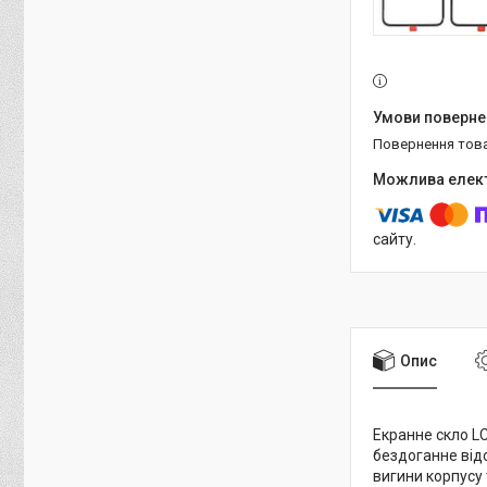
повернення тов
сайту.
Опис
Екранне скло L
бездоганне відо
вигини корпусу 