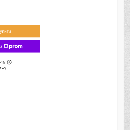
упити
 з
-18
ажу