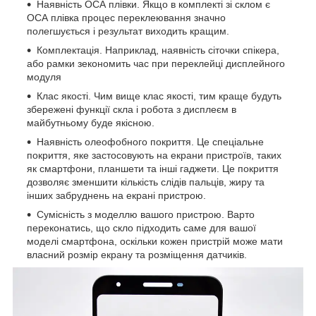
Наявність ОСА плівки. Якщо в комплекті зі склом є
ОСА плівка процес переклеювання значно
полегшується і результат виходить кращим.
Комплектація. Наприклад, наявність сіточки спікера,
або рамки зекономить час при переклейці дисплейного
модуля
Клас якості. Чим вище клас якості, тим краще будуть
збережені функції скла і робота з дисплеєм в
майбутньому буде якісною.
Наявність олеофобного покриття. Це спеціальне
покриття, яке застосовують на екрани пристроїв, таких
як смартфони, планшети та інші гаджети. Це покриття
дозволяє зменшити кількість слідів пальців, жиру та
інших забруднень на екрані пристрою.
Сумісність з моделлю вашого пристрою. Варто
переконатись, що скло підходить саме для вашої
моделі смартфона, оскільки кожен пристрій може мати
власний розмір екрану та розміщення датчиків.