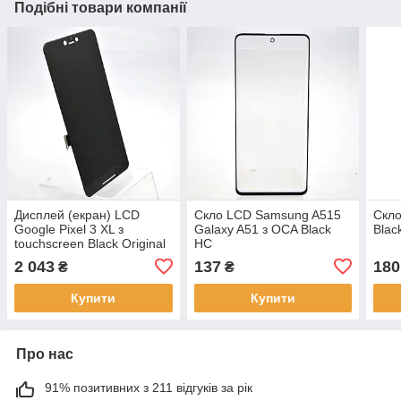
Подібні товари компанії
Дисплей (екран) LCD
Скло LCD Samsung A515
Скло
Google Pixel 3 XL з
Galaxy A51 з OCA Black
Blac
touchscreen Black Original
HC
2 043
137
180
₴
₴
Купити
Купити
Про нас
91% позитивних з 211 відгуків за рік