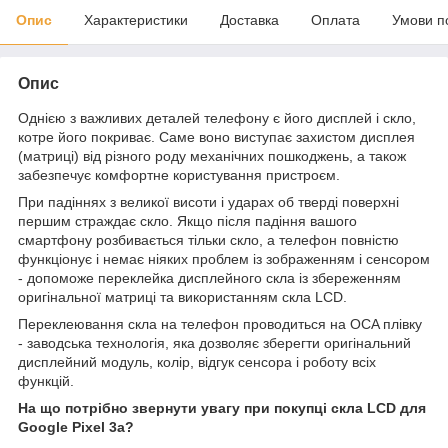
Опис
Характеристики
Доставка
Оплата
Умови п
Опис
Однією з важливих деталей телефону є його дисплей і скло,
котре його покриває. Саме воно виступає захистом дисплея
(матриці) від різного роду механічних пошкоджень, а також
забезпечує комфортне користування пристроєм.
При падіннях з великої висоти і ударах об тверді поверхні
першим страждає скло. Якщо після падіння вашого
смартфону розбивається тільки скло, а телефон повністю
функціонує і немає ніяких проблем із зображенням і сенсором
- допоможе переклейка дисплейного скла із збереженням
оригінальної матриці та використанням скла LCD.
Переклеювання скла на телефон проводиться на OCA плівку
- заводська технологія, яка дозволяє зберегти оригінальний
дисплейний модуль, колір, відгук сенсора і роботу всіх
функцій.
На що потрібно звернути увагу при покупці скла LCD для
Google Pixel 3a?